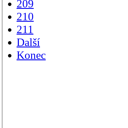
209
210
211
Další
Konec