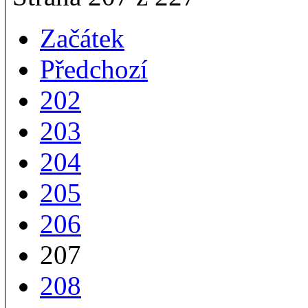
Začátek
Předchozí
202
203
204
205
206
207
208