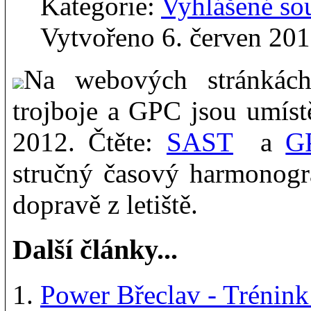
Kategorie:
Vyhlášené so
Vytvořeno 6. červen 20
Na webových stránkách
trojboje a GPC jsou umís
2012. Čtěte:
SAST
a
G
stručný časový harmonogr
dopravě z letiště.
Další články...
Power Břeclav - Trénink