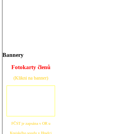
Bannery
Fotokarty členů
(Klikni na banner)
FČST je zapsána v OR u
Krajské
ho soudu v Hradci