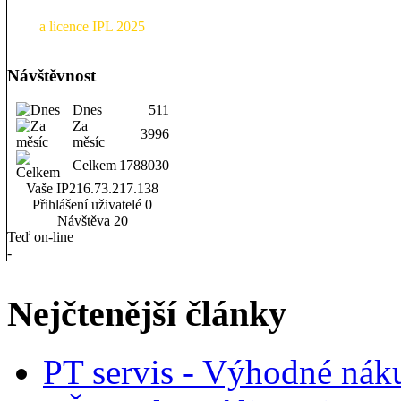
a licence IPL 2025
Návštěvnost
Dnes
511
Za
3996
měsíc
Celkem
1788030
Vaše IP
216.73.217.138
Přihlášení uživatelé
0
Návštěva
20
Teď on-line
-
Nejčtenější články
PT servis - Výhodné nák