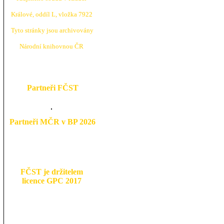
Králové, oddíl L, vložka 7922
Tyto stránky jsou archivovány
N
árodní knihovnou ČR
Partneři FČST
Partneři MČR v BP 2026
FČST je držitelem
licence GPC 2017