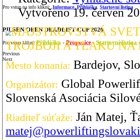
Pro vstup na info klikni:
Informace,
Přihláška
,
Startovní listina
Vytvořeno 19. červen 2
MAJSTROVSTVÁ SVET
PILSEN OPEN DEADLIFT CUP 2026
TROJBOJI A TLAKU NA 
Přihláška
-
Propozice
-
Startovní listina
Pro vstup klikni:
Previous
Next
Bardejov, Sl
Mesto konania:
Global Powerlif
Organizátor:
Slovenská Asociácia Silov
Ján Matej, Ť
Riaditeľ súťaže:
matej@powerliftingslovak