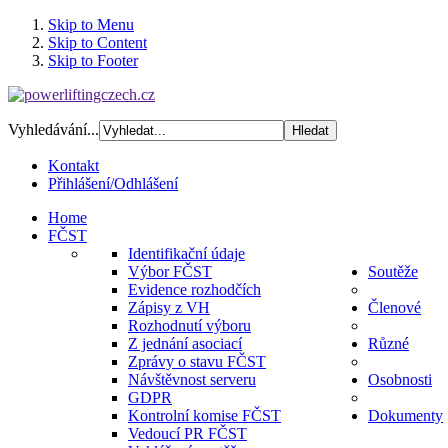
Skip to Menu
Skip to Content
Skip to Footer
Vyhledávání...
Kontakt
Přihlášení/Odhlášení
Home
FČST
Identifikační údaje
Výbor FČST
Soutěže
Evidence rozhodčích
Zápisy z VH
Členové
Rozhodnutí výboru
Z jednání asociací
Různé
Zprávy o stavu FČST
Návštěvnost serveru
Osobnosti
GDPR
Kontrolní komise FČST
Dokumenty
Vedoucí PR FČST