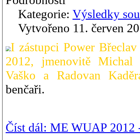
Kategorie:
Výsledky sou
Vytvořeno 11. červen 2
I zástupci Power Břecla
2012,
jmenovitě Michal 
Vaško a Radovan Kaděr
benčaři.
Číst dál: ME WUAP 2012 -