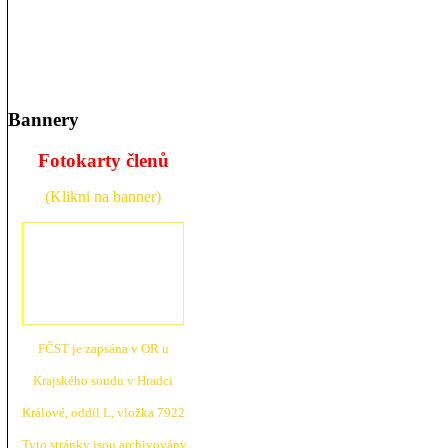
Bannery
Fotokarty členů
(Klikni na banner)
FČST je zapsána v OR u
Krajské
ho soudu v Hradci
Králové, oddíl L, vložka 7922
Tyto stránky jsou archivovány