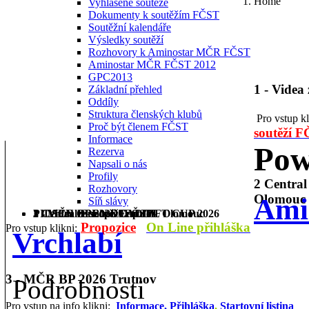
Home
Vyhlášené soutěže
Dokumenty k soutěžím FČST
Soutěžní kalendáře
Výsledky soutěží
Rozhovory k Aminostar MČR FČST
Aminostar MČR FČST 2012
GPC2013
1 - Videa
Základní přehled
Oddíly
Struktura členských klubů
Pro vstup k
Proč být členem FČST
soutěží 
Informace
Pow
Rezerva
Napsali o nás
Profily
2 Centra
Rozhovory
Olomouc
Ami
Síň slávy
1 - Videa ze soutěží FČST
2 Central Europe Cup IPL Olomouc
3 - MČR BP 2026 Trutnov
PILSEN OPEN DEADLIFT CUP 2026
Propozice
On Line přihláška
Pro vstup klikni:
Vrchlabí
3 - MČR BP 2026 Trutnov
Podrobnosti
Pro vstup na info klikni:
Informace,
Přihláška
,
Startovní listina