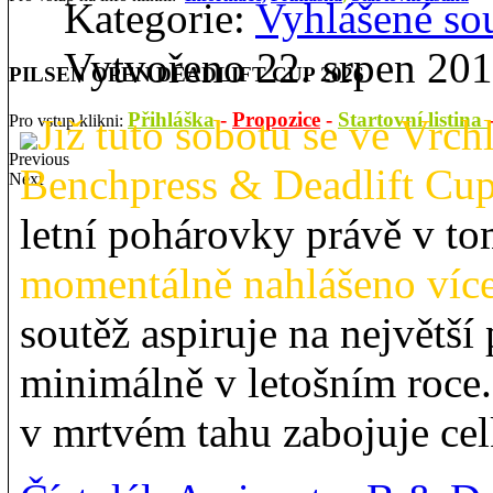
Kategorie:
Vyhlášené so
Vytvořeno 22. srpen 20
PILSEN OPEN DEADLIFT CUP 2026
Přihláška
-
Propozice
-
Startovní listina
Pro vstup klikni:
Již tuto sobotu se ve V
Previous
Benchpress & Deadlift Cu
Next
letní pohárovky právě v to
momentálně nahlášeno více
soutěž aspiruje na největš
minimálně v letošním roce.
v mrtvém tahu zabojuje ce