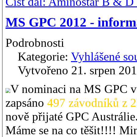
Číst dál: Aminostar B & D
MS GPC 2012 - inform
Podrobnosti
Kategorie:
Vyhlášené so
Vytvořeno 21. srpen 20
V nominaci na MS GPC v 
zapsáno
497 závodníků z 2
nově přijaté GPC Austrálie
Máme se na co těšit!!!! M