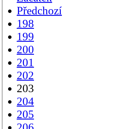
Předchozí
198
199
200
201
202
203
204
205
206