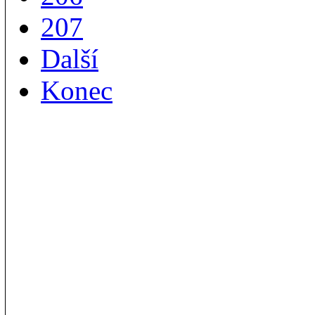
207
Další
Konec