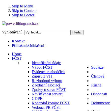
Skip to Menu
Skip to Content
Skip to Footer
Vyhledávání...
Kontakt
Přihlášení/Odhlášení
Home
FČST
Identifikační údaje
Výbor FČST
Soutěže
Evidence rozhodčích
Zápisy z VH
Členové
Rozhodnutí výboru
Z jednání asociací
Různé
Zprávy o stavu FČST
Návštěvnost serveru
Osobnosti
GDPR
Kontrolní komise FČST
Dokumenty
Vedoucí PR FČST