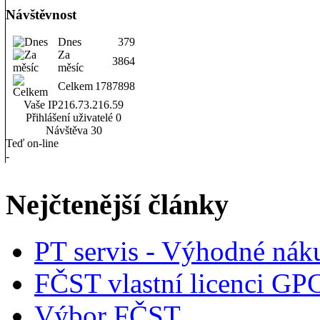
Návštěvnost
Dnes
379
Za
3864
měsíc
Celkem
1787898
Vaše IP
216.73.216.59
Přihlášení uživatelé
0
Návštěva
30
Teď on-line
-
Nejčtenější články
PT servis - Výhodné nák
FČST vlastní licenci GP
Výbor FČST