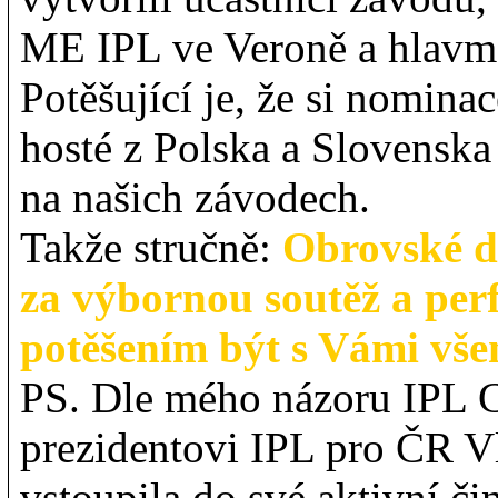
ME IPL ve Veroně a hlavm
Potěšující je, že si nominac
hosté z Polska a Slovenska 
na našich závodech.
Takže stručně:
Obrovské d
za výbornou soutěž a perf
potěšením být s Vámi vše
PS. Dle mého názoru IPL 
prezidentovi IPL pro ČR Vl
vstoupila do své aktivní či