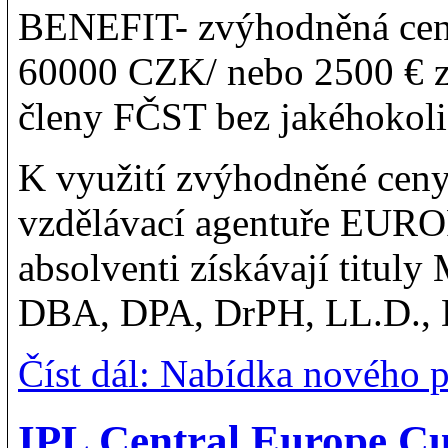
BENEFIT- zvýhodněná cena
60000 CZK/ nebo 2500 € za
členy FČST bez jakéhokoli
K využití zvýhodněné ceny 
vzdělávací agentuře EU
absolventi získávají tit
DBA, DPA, DrPH, LL.D., DSc
Číst dál: Nabídka nového 
IPL Central Europe C