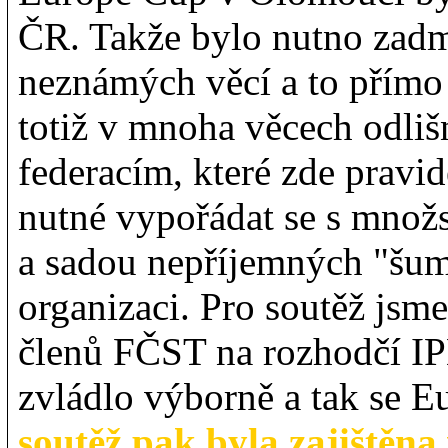
ČR. Takže bylo nutno zadm
neznámých věcí a to přím
totiž v mnoha věcech odliš
federacím, které zde pravid
nutné vypořádat se s mno
a sadou nepříjemných "šum
organizaci. Pro soutěž jsme 
členů FČST na rozhodčí IPL
zvládlo výborně a tak se 
soutěž pak byla zajištěna