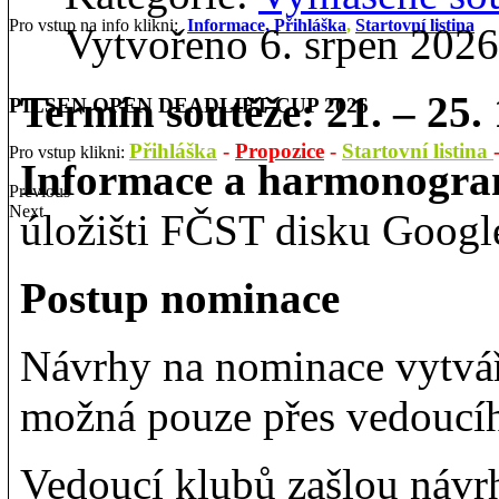
Pro vstup na info klikni:
Informace,
Přihláška
,
Startovní listina
Vytvořeno 6. srpen 2026
Termín soutěže: 21. – 25.
PILSEN OPEN DEADLIFT CUP 2026
Přihláška
-
Propozice
-
Startovní listina
Pro vstup klikni:
Informace a harmonogr
Previous
Next
úložišti FČST disku Google
Postup nominace
Návrhy na nominace vytvář
možná pouze přes vedoucí
Vedoucí klubů zašlou návr