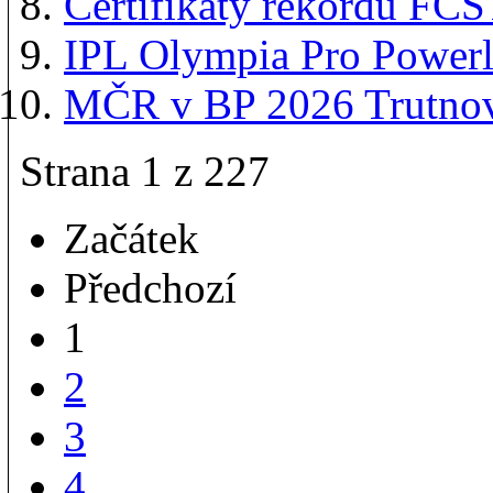
Certifikáty rekordů FČ
IPL Olympia Pro Powerl
MČR v BP 2026 Trutnov:
Strana 1 z 227
Začátek
Předchozí
1
2
3
4