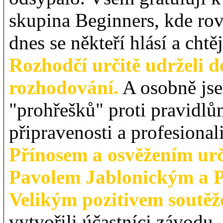
skupina Beginners, kde rov
dnes se někteří hlásí a chtěj
Rozhodčí určitě udrželi 
rozhodování.
A osobně jse
"prohřešků" proti pravidlům
připravenosti a profesional
Přínosem a osvěžením urč
Pavolem Jablonickým a P
Velikým pozitivem soutěže
vytvořili účastníci závodu,