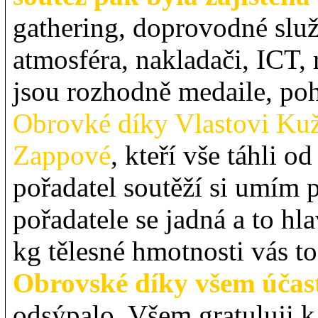
gathering, doprovodné služ
atmosféra, nakladači, ICT
jsou rozhodně medaile, poh
Obrovké díky Vlastovi Kuže
Zappové
, kteří vše táhli o
pořadatel soutěží si umím p
pořadatele se jadná a to hl
kg tělesné hmotnosti vás to 
Obrovské díky všem úča
odsýpalo. Všem gratuluji k