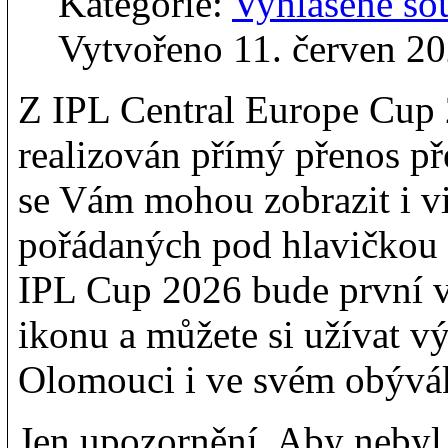
Kategorie:
Vyhlášené so
Vytvořeno 11. červen 2
Z IPL Central Europe Cup
realizován přímý přenos pře
se Vám mohou zobrazit i v
pořádaných pod hlavičko
IPL Cup 2026 bude první v 
ikonu a můžete si užívat v
Olomouci i ve svém obývá
Jen upozornění. Aby nebyl