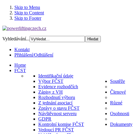
Skip to Menu
Skip to Content
Skip to Footer
Vyhledávání...
Kontakt
Přihlášení/Odhlášení
Home
FČST
Identifikační údaje
Výbor FČST
Soutěže
Evidence rozhodčích
Zápisy z VH
Členové
Rozhodnutí výboru
Z jednání asociací
Různé
Zprávy o stavu FČST
Návštěvnost serveru
Osobnosti
GDPR
Kontrolní komise FČST
Dokumenty
Vedoucí PR FČST