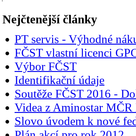
Nejčtenější články
PT servis - Výhodné nák
FČST vlastní licenci GP
Výbor FČST
Identifikační údaje
Soutěže FČST 2016 - Do
Videa z Aminostar MČR
Slovo úvodem k nové fed
Plán akcí pro rok 2012