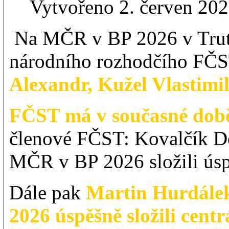
Vytvořeno 2. červen 20
Na MČR v BP 2026 v Trutn
národního rozhodčího FČ
Alexandr, Kužel Vlastimi
FČST má v současné době
členové FČST: Kovalčík 
MČR v BP 2026 složili úsp
Dále pak
Martin Hurdálek
2026 úspěšně složili cent