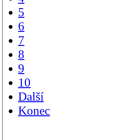
5
6
7
8
9
10
Další
Konec