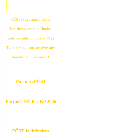
FČST je zapsána v OR u
Krajské
ho soudu v Hradci
Králové, oddíl L, vložka 7922
Tyto stránky jsou archivovány
N
árodní knihovnou ČR
Partneři FČST
Partneři MČR v BP 2026
FČST je držitelem