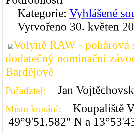
Kategorie:
Vyhlášené so
Vytvořeno 30. květen 2
Volyně RAW - pohárová s
dodatečný nominační závo
Bardějově
Jan Vojtěchovs
Pořadatel:
Koupaliště Vol
Místo konání:
49°9'51.582" N a 13°53'4