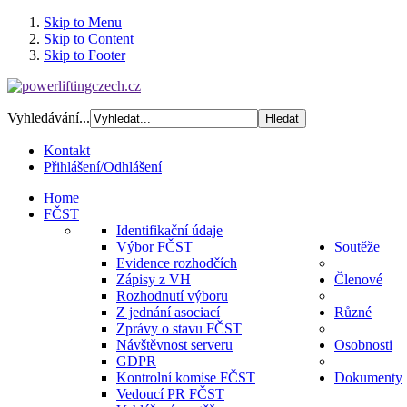
Skip to Menu
Skip to Content
Skip to Footer
Vyhledávání...
Kontakt
Přihlášení/Odhlášení
Home
FČST
Identifikační údaje
Výbor FČST
Soutěže
Evidence rozhodčích
Zápisy z VH
Členové
Rozhodnutí výboru
Z jednání asociací
Různé
Zprávy o stavu FČST
Návštěvnost serveru
Osobnosti
GDPR
Kontrolní komise FČST
Dokumenty
Vedoucí PR FČST