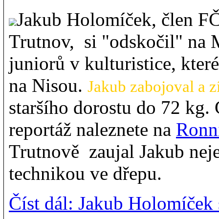
Jakub Holomíček, člen F
Trutnov, si "odskočil" na M
juniorů v kulturistice, kt
na Nisou.
Jakub zabojoval a zí
staršího dorostu do 72 kg.
reportáž naleznete na
Ronni
Trutnově zaujal Jakub neje
technikou ve dřepu.
Číst dál: Jakub Holomíček 