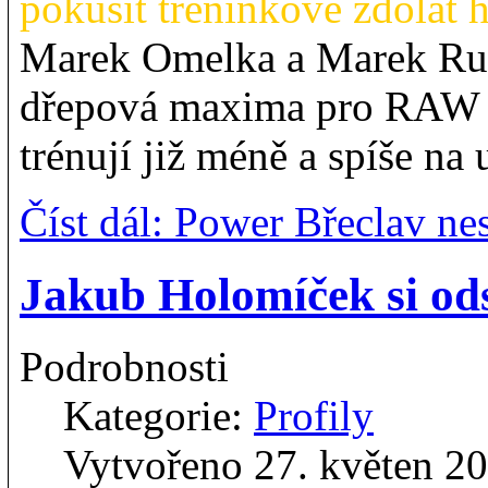
pokusit tréninkově zdolat 
Marek Omelka a Marek Rusk
dřepová maxima pro RAW 
trénují již méně a spíše na 
Číst dál: Power Břeclav nes
Jakub Holomíček si od
Podrobnosti
Kategorie:
Profily
Vytvořeno 27. květen 2