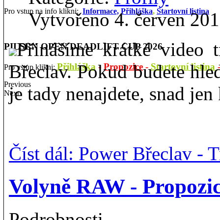
Pro vstup na info klikni:
Informace,
Přihláška
,
Startovní listina
Vytvořeno 4. červen 20
Přinášíme krátké video 
PILSEN OPEN DEADLIFT CUP 2026
Břeclav. Pokud budete hleda
Přihláška
-
Propozice
-
Startovní listina
Pro vstup klikni:
Previous
je tady nenajdete, snad jen
Next
Číst dál: Power Břeclav - 
Volyně RAW - Propozi
Podrobnosti