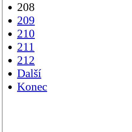
208
209
210
211
212
Další
Konec