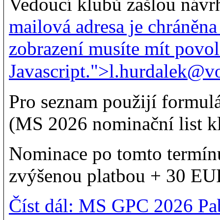
Vedoucí klubů zašlou návr
mailová adresa je chráněna
zobrazení musíte mít povo
Javascript.
">
l.hurdalek@vo
Pro seznam použijí formulá
(MS 2026 nominační list kl
Nominace po tomto termínu
zvýšenou platbou + 30 EU
Číst dál: MS GPC 2026 Pa