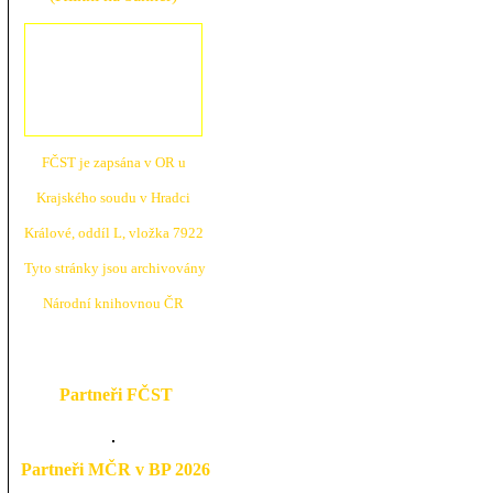
FČST je zapsána v OR u
Krajské
ho soudu v Hradci
Králové, oddíl L, vložka 7922
Tyto stránky jsou archivovány
N
árodní knihovnou ČR
Partneři FČST
Partneři MČR v BP 2026