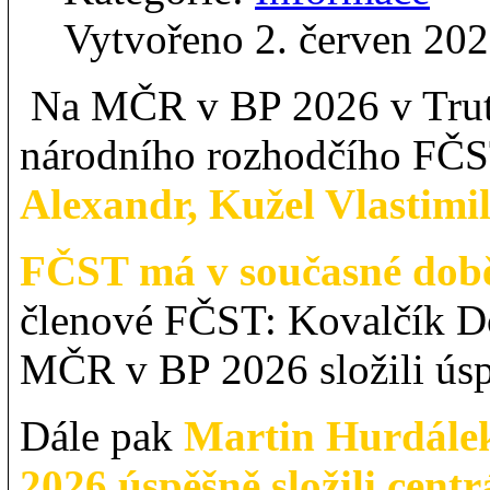
Vytvořeno 2. červen 20
Na MČR v BP 2026 v Trutn
národního rozhodčího FČ
Alexandr, Kužel Vlastimi
FČST má v současné době
členové FČST: Kovalčík 
MČR v BP 2026 složili úsp
Dále pak
Martin Hurdálek
2026 úspěšně složili cent