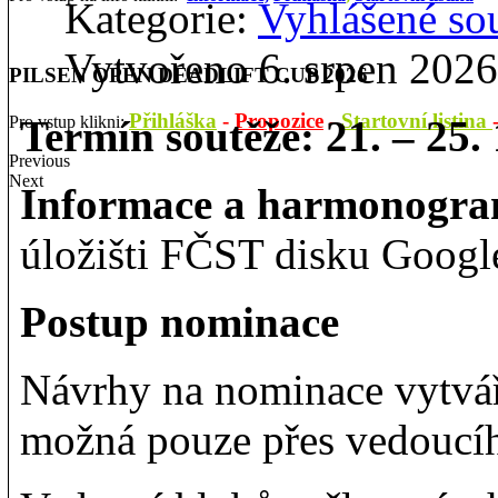
Kategorie:
Vyhlášené so
Vytvořeno 6. srpen 2026
PILSEN OPEN DEADLIFT CUP 2026
Přihláška
-
Propozice
-
Startovní listina
Pro vstup klikni:
Termín soutěže: 21. – 25.
Previous
Next
Informace a harmonogr
úložišti FČST disku Google
Postup nominace
Návrhy na nominace vytvář
možná pouze přes vedoucí