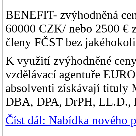
BENEFIT- zvýhodněná cena
60000 CZK/ nebo 2500 € za
členy FČST bez jakéhokoli
K využití zvýhodněné ceny 
vzdělávací agentuře EU
absolventi získávají tit
DBA, DPA, DrPH, LL.D., DSc
Číst dál: Nabídka nového 