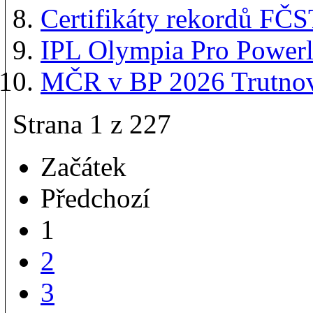
Certifikáty rekordů FČ
IPL Olympia Pro Powerl
MČR v BP 2026 Trutnov:
Strana 1 z 227
Začátek
Předchozí
1
2
3