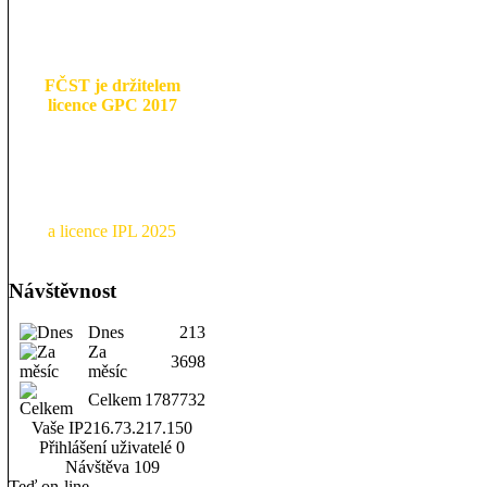
FČST je držitelem
licence GPC 2017
a licence IPL 2025
Návštěvnost
Dnes
213
Za
3698
měsíc
Celkem
1787732
Vaše IP
216.73.217.150
Přihlášení uživatelé
0
Návštěva
109
Teď on-line