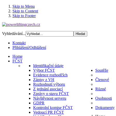
Skip to Menu
Skip to Content
Skip to Footer
Vyhledávání...
Kontakt
Přihlášení/Odhlášení
Home
FČST
Identifikační údaje
Výbor FČST
Soutěže
Evidence rozhodčích
Zápisy z VH
Členové
Rozhodnutí výboru
Z jednání asociací
Různé
Zprávy o stavu FČST
Návštěvnost serveru
Osobnosti
GDPR
Kontrolní komise FČST
Dokumenty
Vedoucí PR FČST