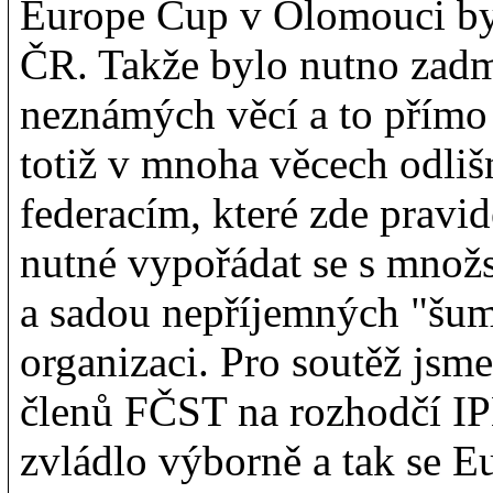
Europe Cup v Olomouci byl
ČR. Takže bylo nutno zadm
neznámých věcí a to přím
totiž v mnoha věcech odliš
federacím, které zde pravid
nutné vypořádat se s mno
a sadou nepříjemných "šum
organizaci. Pro soutěž jsme 
členů FČST na rozhodčí IPL
zvládlo výborně a tak se 