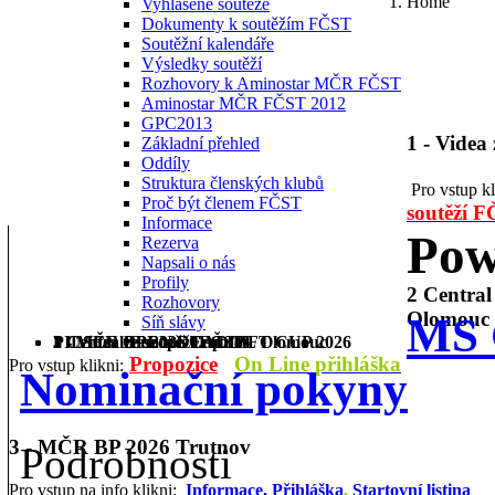
Home
Vyhlášené soutěže
Dokumenty k soutěžím FČST
Soutěžní kalendáře
Výsledky soutěží
Rozhovory k Aminostar MČR FČST
Aminostar MČR FČST 2012
GPC2013
1 - Videa
Základní přehled
Oddíly
Struktura členských klubů
Pro vstup k
Proč být členem FČST
soutěží 
Informace
Pow
Rezerva
Napsali o nás
Profily
2 Centra
Rozhovory
Olomouc
MS 
Síň slávy
1 - Videa ze soutěží FČST
2 Central Europe Cup IPL Olomouc
3 - MČR BP 2026 Trutnov
PILSEN OPEN DEADLIFT CUP 2026
Propozice
On Line přihláška
Pro vstup klikni:
Nominační pokyny
3 - MČR BP 2026 Trutnov
Podrobnosti
Pro vstup na info klikni:
Informace,
Přihláška
,
Startovní listina