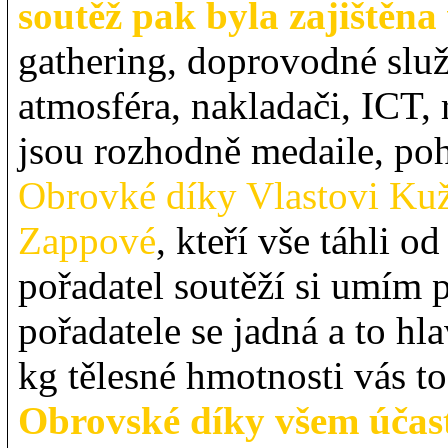
soutěž pak byla zajištěna
gathering, doprovodné služ
atmosféra, nakladači, ICT
jsou rozhodně medaile, poh
Obrovké díky Vlastovi Kuže
Zappové
, kteří vše táhli o
pořadatel soutěží si umím p
pořadatele se jadná a to hl
kg tělesné hmotnosti vás to 
Obrovské díky všem úča