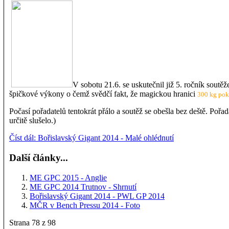
V sobotu 21.6. se uskutečnil již 5. ročník soutě
špičkové výkony o čemž svědčí fakt, že magickou hranici
300 kg poko
Počasí pořadatelů tentokrát přálo a soutěž se obešla bez deště. Pořad
určitě slušelo.)
Číst dál: Bořislavský Gigant 2014 - Malé ohlédnutí
Další články...
ME GPC 2015 - Anglie
ME GPC 2014 Trutnov - Shrnutí
Bořislavský Gigant 2014 - PWL GP 2014
MČR v Bench Pressu 2014 - Foto
Strana 78 z 98