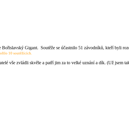
že Bořislavský Gigant. Soutěže se účastnilo 51 závodníků, kteří byli ro
řilo 10 soutěžících.
atelé vše zvládli skvěle a patří jim za to velké uznání a dík. (Už jsem t