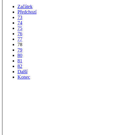
Začátek
Předchozí
73
74
75
76
77
78
79
80
81
82
Další
Konec