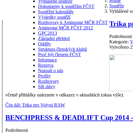
Home
Vyhlášené soutěže
Soutěže
Dokumenty k soutěžím FČST
Vyhlášené s
Soutěžní kalendáře
Výsledky soutěží
Trika 
Rozhovory k Aminostar MČR FČST
Aminostar MČR FČST 2012
GPC2013
Podrobnosti
Základní přehled
Kategorie:
V
Oddíly
Vytvořeno 2
Struktura členských klubů
Proč být členem FČST
Informace
Rezerva
Napsali o nás
Profily
Rozhovory
Síň slávy
včetně přihlášky naleznete v odkazez v aktualitách (okna výše).
Číst dál: Trika pro Volyni RAW
BENCHPRESS & DEADLIFT Cup 2014 - 
Podrobnosti