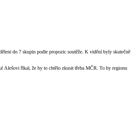
zděleni do 7 skupin podle propozic soutěže. K vidění byly skutečně
aké Alešovi říkal, že by to chtělo zkusit třeba MČR. To by regionu