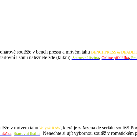
hárové soutěže v bench pressu a mrtvém tahu
BENCHPRESS & DEADLIFT
artovní listinu naleznete zde (klikni):
,
,
Startovní listina
Online přihláška
Pro
těže v mrtvém tahu
, která je zařazena de seriálu soutěží 
Volyně RAW
,
. Nenechte si ujít výbornou soutěž v romatickém 
ihláška
Startovní listina