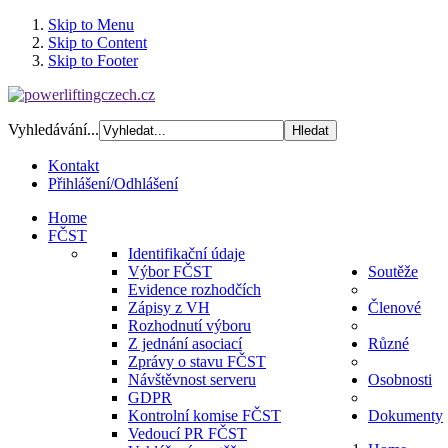
Skip to Menu
Skip to Content
Skip to Footer
Vyhledávání...
Kontakt
Přihlášení/Odhlášení
Home
FČST
Identifikační údaje
Výbor FČST
Soutěže
Evidence rozhodčích
Zápisy z VH
Členové
Rozhodnutí výboru
Z jednání asociací
Různé
Zprávy o stavu FČST
Návštěvnost serveru
Osobnosti
GDPR
Kontrolní komise FČST
Dokumenty
Vedoucí PR FČST