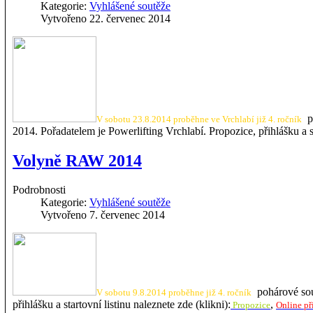
Kategorie:
Vyhlášené soutěže
Vytvořeno 22. červenec 2014
po
V sobotu 23.8.2014 proběhne ve Vrchlabí již 4. ročník
2014. Pořadatelem je Powerlifting Vrchlabí. Propozice, přihlášku a st
Volyně RAW 2014
Podrobnosti
Kategorie:
Vyhlášené soutěže
Vytvořeno 7. červenec 2014
pohárové sou
V sobotu 9.8.2014 proběhne již 4. ročník
přihlášku a startovní listinu naleznete zde (klikni):
,
Propozice
Online př