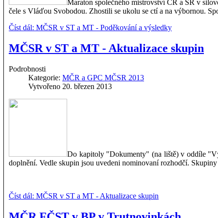
Maraton společného mistrovství ČR a SR v silovém
čele s Vláďou Svobodou. Zhostili se ukolu se ctí a na výbornou. Spo
Číst dál: MČSR v ST a MT - Poděkování a výsledky
MČSR v ST a MT - Aktualizace skupin
Podrobnosti
Kategorie:
MČR a GPC MČSR 2013
Vytvořeno 20. březen 2013
Do kapitoly "Dokumenty" (na liště) v oddíle "V
doplnění. Vedle skupin jsou uvedeni nominovaní rozhodčí. Skupiny 
Číst dál: MČSR v ST a MT - Aktualizace skupin
MČR FČST v BP v Trutnovinkách