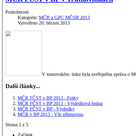
Podrobnosti
Kategorie:
MČR a GPC MČSR 2013
Vytvořeno 20. březen 2013
V trunovském tisku byla uveřejněna zpráva o MČR
Další články...
MČR FČST v BP 2013 - Fotky
MČR FČST v BP 2013 - Výsledková listina
MČR FČST v BP - Výsledky
MČR v BP 2013 - Vše připraveno
Strana 1 z 5
Začátek