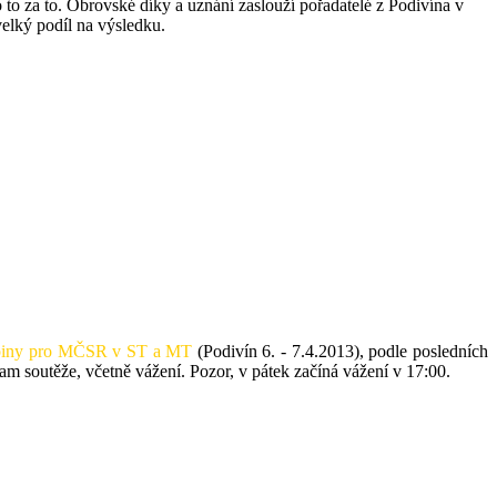
 to za to. Obrovské díky a uznání zaslouží pořadatelé z Podivína v
velký podíl na výsledku.
kupiny pro MČSR v ST a MT
(Podivín 6. - 7.4.2013), podle posledních
m soutěže, včetně vážení. Pozor, v pátek začíná vážení v 17:00.