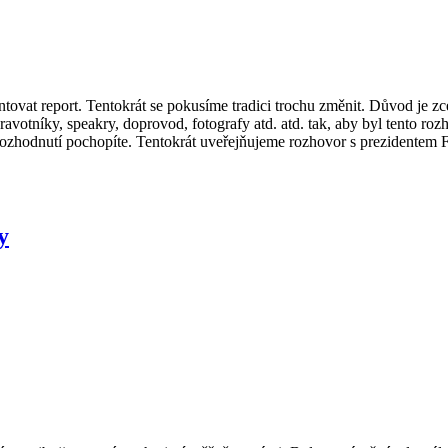
at report. Tentokrát se pokusíme tradici trochu změnit. Důvod je zce
ravotníky, speakry, doprovod, fotografy atd. atd. tak, aby byl tento ro
rozhodnutí pochopíte. Tentokrát uveřejňujeme rozhovor s prezidentem F
y