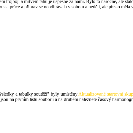
 trojboji a mrtvém tahu je úspěšně za námi. Bylo to náročné, ale stálo
usta práce a příprav se neodhrávala v sobotu a neděli, ale přesto měla 
ýsledky a tabulky soutěží" byly umístěny
Aktualizované startovní s
jsou na prvním listu souboru a na druhém naleznete časový harmonogra