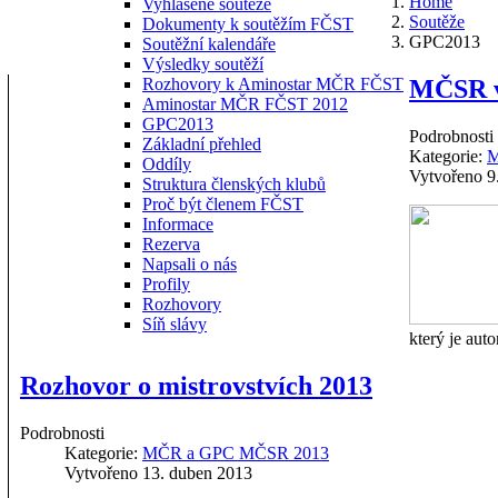
Home
Vyhlášené soutěže
Soutěže
Dokumenty k soutěžím FČST
GPC2013
Soutěžní kalendáře
Výsledky soutěží
MČSR v 
Rozhovory k Aminostar MČR FČST
Aminostar MČR FČST 2012
GPC2013
Podrobnosti
Základní přehled
Kategorie:
M
Oddíly
Vytvořeno 9
Struktura členských klubů
Proč být členem FČST
Informace
Rezerva
Napsali o nás
Profily
Rozhovory
Síň slávy
který je auto
Rozhovor o mistrovstvích 2013
Podrobnosti
Kategorie:
MČR a GPC MČSR 2013
Vytvořeno 13. duben 2013