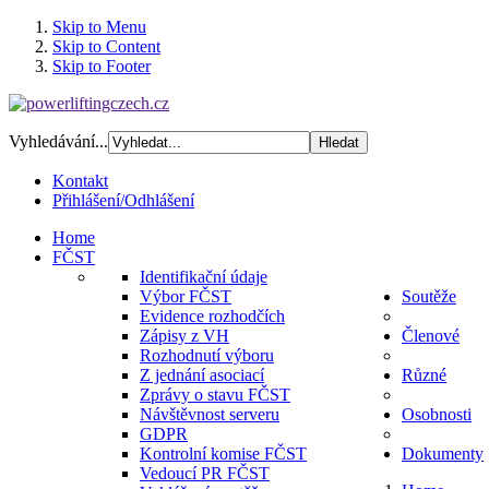
Skip to Menu
Skip to Content
Skip to Footer
Vyhledávání...
Kontakt
Přihlášení/Odhlášení
Home
FČST
Identifikační údaje
Výbor FČST
Soutěže
Evidence rozhodčích
Zápisy z VH
Členové
Rozhodnutí výboru
Z jednání asociací
Různé
Zprávy o stavu FČST
Návštěvnost serveru
Osobnosti
GDPR
Kontrolní komise FČST
Dokumenty
Vedoucí PR FČST