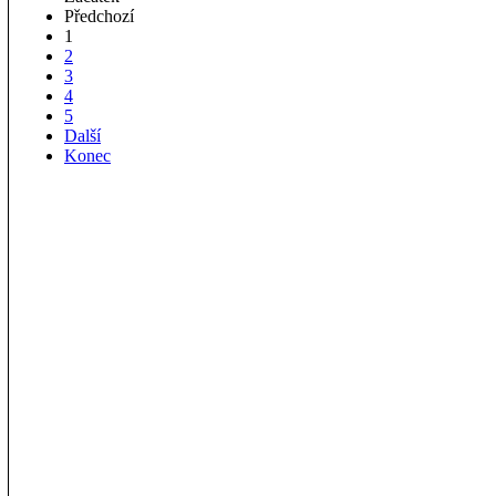
Předchozí
1
2
3
4
5
Další
Konec