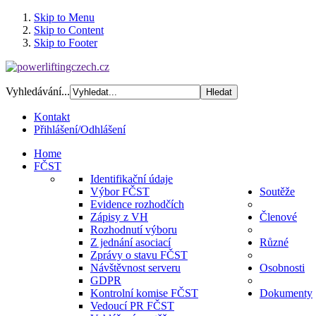
Skip to Menu
Skip to Content
Skip to Footer
Vyhledávání...
Kontakt
Přihlášení/Odhlášení
Home
FČST
Identifikační údaje
Výbor FČST
Soutěže
Evidence rozhodčích
Zápisy z VH
Členové
Rozhodnutí výboru
Z jednání asociací
Různé
Zprávy o stavu FČST
Návštěvnost serveru
Osobnosti
GDPR
Kontrolní komise FČST
Dokumenty
Vedoucí PR FČST