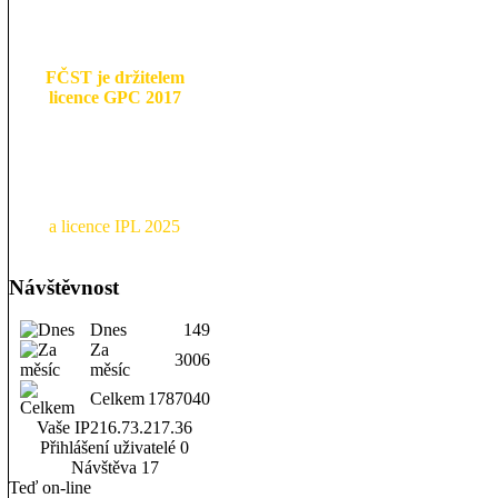
FČST je držitelem
licence GPC 2017
a licence IPL 2025
Návštěvnost
Dnes
149
Za
3006
měsíc
Celkem
1787040
Vaše IP
216.73.217.36
Přihlášení uživatelé
0
Návštěva
17
Teď on-line