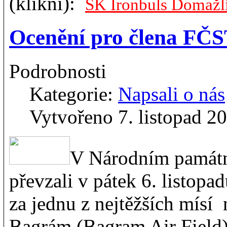
(klikni):
SK Ironbuls Domažli
Ocenění pro člena FČ
Podrobnosti
Kategorie:
Napsali o nás
Vytvořeno 7. listopad 2
V Národním památn
převzali v pátek 6. listopad
za jednu z nejtěžších mísí
Bagrám (Bagram Air Field)