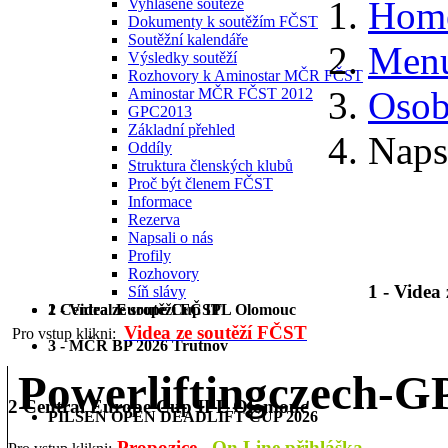
Hom
Vyhlášené soutěže
Dokumenty k soutěžím FČST
Soutěžní kalendáře
Menu
Výsledky soutěží
Rozhovory k Aminostar MČR FČST
Osobn
Aminostar MČR FČST 2012
GPC2013
Základní přehled
Naps
Oddíly
Struktura členských klubů
Proč být členem FČST
Informace
Rezerva
Napsali o nás
Profily
Rozhovory
1 - Videa
Síň slávy
1 - Videa ze soutěží FČST
2 Central Europe Cup IPL Olomouc
Videa ze soutěží FČST
Pro vstup klikni:
3 - MČR BP 2026 Trutnov
Powerliftingczech-
2 Central Europe Cup IPL Olomouc
PILSEN OPEN DEADLIFT CUP 2026
Propozice
On Line přihláška