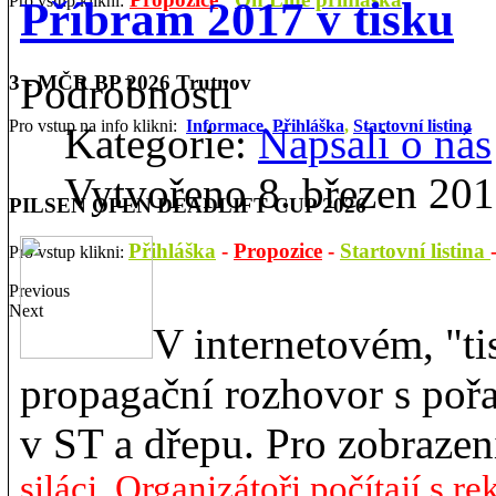
Pro vstup klikni:
Příbram 2017 v tisku
Podrobnosti
3 - MČR BP 2026 Trutnov
Pro vstup na info klikni:
Informace,
Přihláška
,
Startovní listina
Kategorie:
Napsali o nás
Vytvořeno 8. březen 20
PILSEN OPEN DEADLIFT CUP 2026
Přihláška
-
Propozice
-
Startovní listina
Pro vstup klikni:
Previous
Next
V internetovém, "ti
propagační rozhovor s poř
v ST a dřepu. Pro zobrazení
siláci. Organizátoři počítají s re