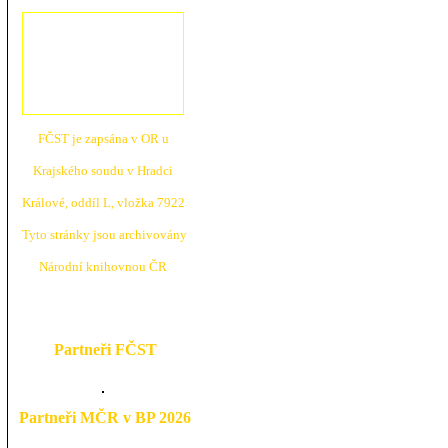
FČST je zapsána v OR u
Krajské
ho soudu v Hradci
Králové, oddíl L, vložka 7922
Tyto stránky jsou archivovány
N
árodní knihovnou ČR
Partneři FČST
Partneři MČR v BP 2026