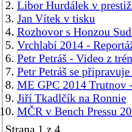
Libor Hurdálek v presti
Jan Vítek v tisku
Rozhovor s Honzou Su
Vrchlabí 2014 - Reportá
Petr Petráš - Video z tré
Petr Petráš se připravu
ME GPC 2014 Trutnov -
Jiří Tkadlčík na Ronnie
MČR v Bench Pressu 20
Strana 1 z 4