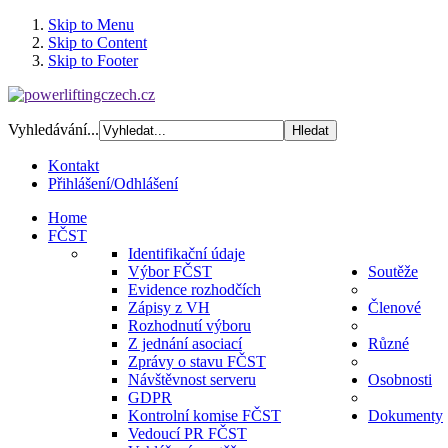
Skip to Menu
Skip to Content
Skip to Footer
Vyhledávání...
Kontakt
Přihlášení/Odhlášení
Home
FČST
Identifikační údaje
Výbor FČST
Soutěže
Evidence rozhodčích
Zápisy z VH
Členové
Rozhodnutí výboru
Z jednání asociací
Různé
Zprávy o stavu FČST
Návštěvnost serveru
Osobnosti
GDPR
Kontrolní komise FČST
Dokumenty
Vedoucí PR FČST