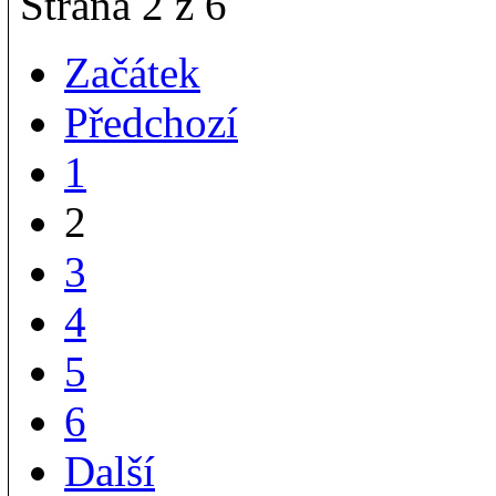
Strana 2 z 6
Začátek
Předchozí
1
2
3
4
5
6
Další