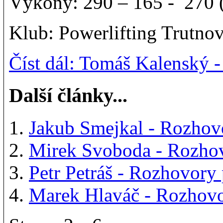
Výkony: 290 – 165 - 270 (
Klub: Powerlifting Trutno
Číst dál: Tomáš Kalenský
Další články...
Jakub Smejkal - Rozho
Mirek Svoboda - Rozho
Petr Petráš - Rozhovor
Marek Hlaváč - Rozhov