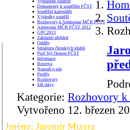
Hom
Vyhlášené soutěže
Dokumenty k soutěžím FČST
Soutěžní kalendáře
Sout
Výsledky soutěží
Rozhovory k Aminostar MČR FČST
Rozh
Aminostar MČR FČST 2012
GPC2013
Základní přehled
Oddíly
Jar
Struktura členských klubů
Proč být členem FČST
Informace
pře
Rezerva
Napsali o nás
Profily
Rozhovory
Podr
Síň slávy
Kategorie:
Rozhovory 
Vytvořeno 12. březen 2
Jméno: Jaromír Mizera