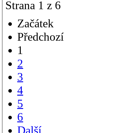
Strana 1 z 6
Začátek
Předchozí
1
2
3
4
5
6
Další