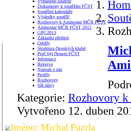
Hom
Vyhlášené soutěže
Dokumenty k soutěžím FČST
Soutěžní kalendáře
Sout
Výsledky soutěží
Rozhovory k Aminostar MČR FČST
Rozh
Aminostar MČR FČST 2012
GPC2013
Základní přehled
Oddíly
Mich
Struktura členských klubů
Proč být členem FČST
Informace
Ami
Rezerva
Napsali o nás
Profily
Rozhovory
Podr
Síň slávy
Kategorie:
Rozhovory 
Vytvořeno 12. duben 20
Jméno: Michal Puzrla