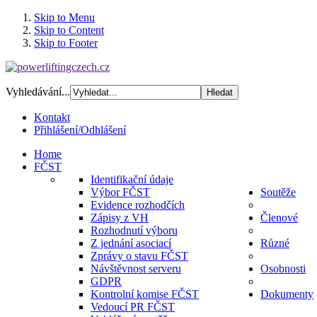
Skip to Menu
Skip to Content
Skip to Footer
Vyhledávání...
Kontakt
Přihlášení/Odhlášení
Home
FČST
Identifikační údaje
Výbor FČST
Soutěže
Evidence rozhodčích
Zápisy z VH
Členové
Rozhodnutí výboru
Z jednání asociací
Různé
Zprávy o stavu FČST
Návštěvnost serveru
Osobnosti
GDPR
Kontrolní komise FČST
Dokumenty
Vedoucí PR FČST