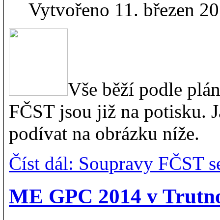
Vytvořeno 11. březen 2
Vše běží podle plá
FČST jsou již na potisku. 
podívat na obrázku níže.
Číst dál: Soupravy FČST s
ME GPC 2014 v Trutno