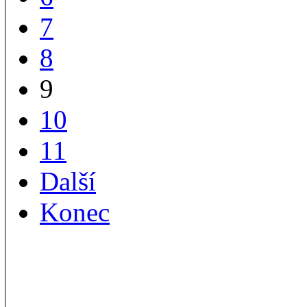
7
8
9
10
11
Další
Konec