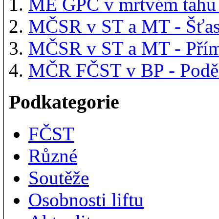
ME GPC v mrtvém tahu
MČSR v ST a MT - Šťas
MČSR v ST a MT - Přím
MČR FČST v BP - Podě
Podkategorie
FČST
Různé
Soutěže
Osobnosti liftu