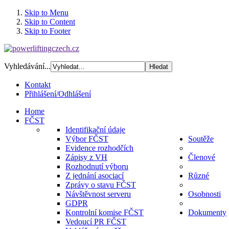
Skip to Menu
Skip to Content
Skip to Footer
Vyhledávání...
Kontakt
Přihlášení/Odhlášení
Home
FČST
Identifikační údaje
Výbor FČST
Soutěže
Evidence rozhodčích
Zápisy z VH
Členové
Rozhodnutí výboru
Z jednání asociací
Různé
Zprávy o stavu FČST
Návštěvnost serveru
Osobnosti
GDPR
Kontrolní komise FČST
Dokumenty
Vedoucí PR FČST