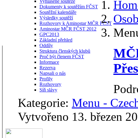
Hom
Vyhlášené soutěže
Dokumenty k soutěžím FČST
Soutěžní kalendáře
Osob
Výsledky soutěží
Rozhovory k Aminostar MČR FČST
Menu
Aminostar MČR FČST 2012
GPC2013
Základní přehled
Oddíly
MČR
Struktura členských klubů
Proč být členem FČST
Informace
Přes
Rezerva
Napsali o nás
Profily
Rozhovory
Podr
Síň slávy
Kategorie:
Menu - Czec
Vytvořeno 13. březen 2