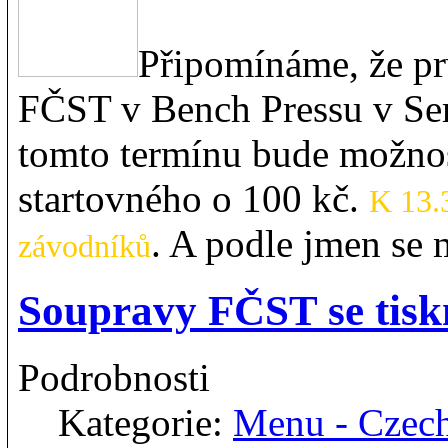
Připomínáme, že pr
FČST v Bench Pressu v Sem
tomto termínu bude možnost
startovného o 100 kč.
K 13.3
. A podle jmen se 
závodníků
Soupravy FČST se tis
Podrobnosti
Kategorie:
Menu - Czec