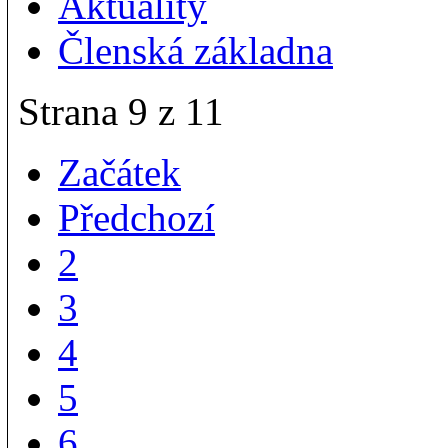
Aktuality
Členská základna
Strana 9 z 11
Začátek
Předchozí
2
3
4
5
6