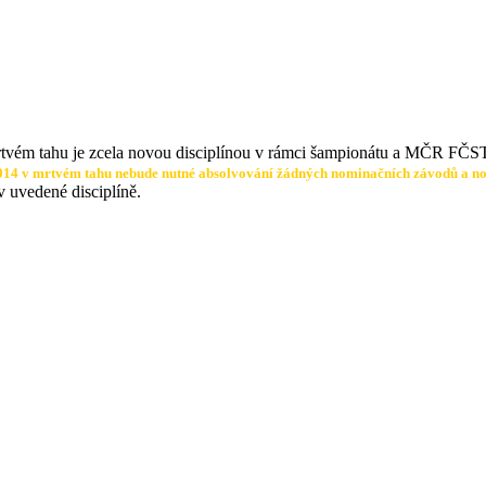
vém tahu je zcela novou disciplínou v rámci šampionátu a MČR FČST 
 v mrtvém tahu nebude nutné absolvování žádných nominačních závodů a nomin
 uvedené disciplíně.