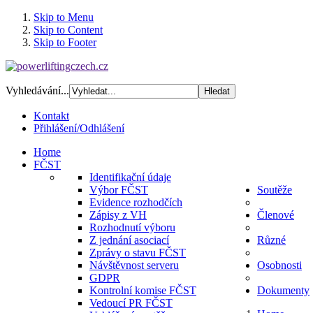
Skip to Menu
Skip to Content
Skip to Footer
Vyhledávání...
Kontakt
Přihlášení/Odhlášení
Home
FČST
Identifikační údaje
Výbor FČST
Soutěže
Evidence rozhodčích
Zápisy z VH
Členové
Rozhodnutí výboru
Z jednání asociací
Různé
Zprávy o stavu FČST
Návštěvnost serveru
Osobnosti
GDPR
Kontrolní komise FČST
Dokumenty
Vedoucí PR FČST