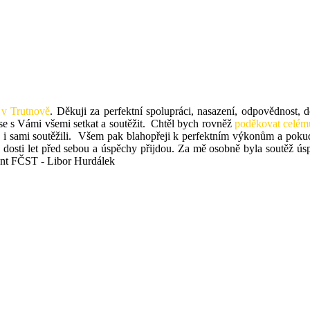
v Trutnově
. Děkuji za perfektní spolupráci, nasazení, odpovědnost,
 se s Vámi všemi setkat a soutěžit. Chtěl bych rovněž
poděkovat celému
, tak i sami soutěžili. Všem pak blahopřeji k perfektním výkonům a po
ště dosti let před sebou a úspěchy přijdou. Za mě osobně byla soutěž ú
dent FČST - Libor Hurdálek