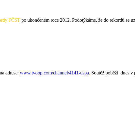
ekordy FČST
po ukončeném roce 2012. Podotýkáme, že do rekordů s
na adrese:
www.tvoop.com/channel/
4141-uspa
. Soutěž poběží dnes v p