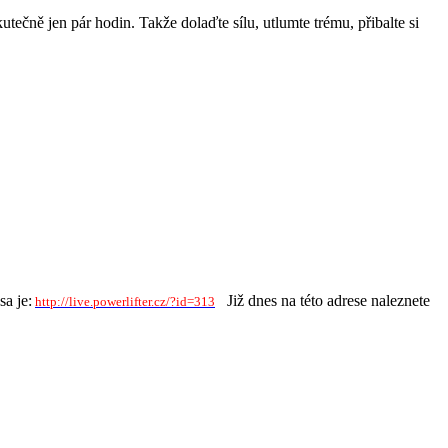
tečně jen pár hodin. Takže dolaďte sílu, utlumte trému, přibalte si
a je:
Již dnes na této adrese naleznete
http://live.powerlifter.cz/?id=313