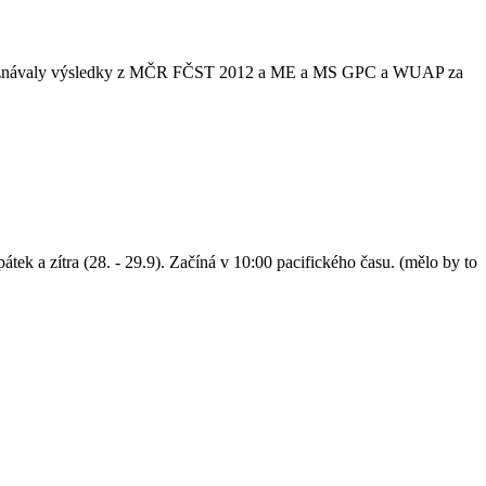
e uznávaly výsledky z MČR FČST 2012 a ME a MS GPC a WUAP za
átek a zítra (28. - 29.9). Začíná v 10:00 pacifického času. (mělo by to