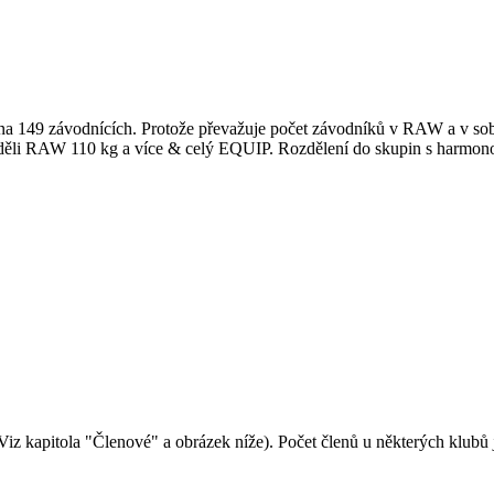
149 závodnících. Protože převažuje počet závodníků v RAW a v sobot
eděli RAW 110 kg a více & celý EQUIP. Rozdělení do skupin s harmon
(Viz kapitola "Členové" a obrázek níže). Počet členů u některých klubů 