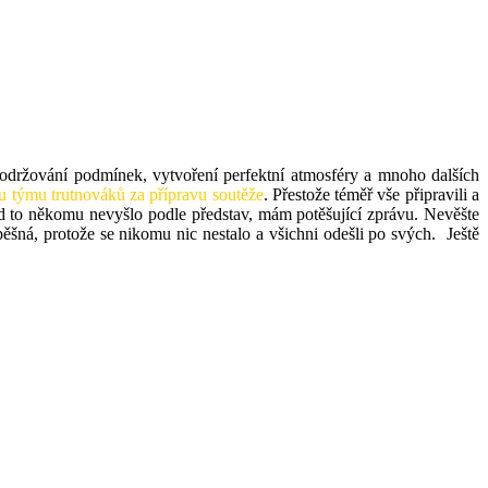
 dodržování podmínek, vytvoření perfektní atmosféry a mnoho dalších
 týmu trutnováků za přípravu soutěže
. Přestože téměř vše připravili a
kud to někomu nevyšlo podle představ, mám potěšující zprávu. Nevěšte
spěšná, protože se nikomu nic nestalo a všichni odešli po svých. Ještě