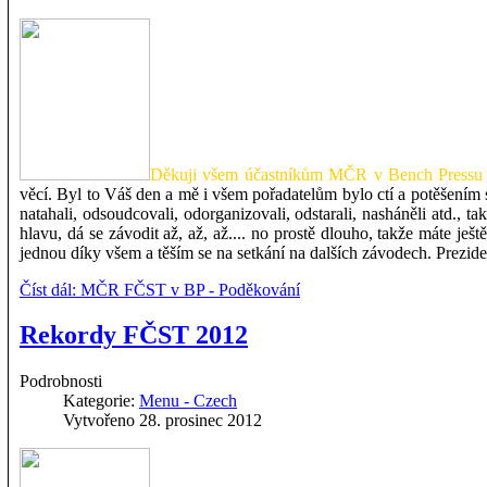
Děkuji všem účastníkům MČR v Bench Pressu 
věcí. Byl to Váš den a mě i všem pořadatelům bylo ctí a potěšením
natahali, odsoudcovali, odorganizovali, odstarali, nasháněli atd.
hlavu, dá se závodit až, až, až.... no prostě dlouho, takže máte je
jednou díky všem a těším se na setkání na dalších závodech. Prezi
Číst dál: MČR FČST v BP - Poděkování
Rekordy FČST 2012
Podrobnosti
Kategorie:
Menu - Czech
Vytvořeno 28. prosinec 2012