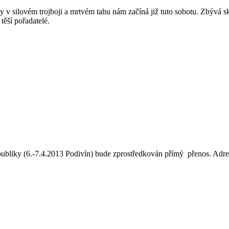
 v silovém trojboji a mrtvém tahu nám začíná již tuto sobotu. Zbývá sku
těší pořadatelé.
ubliky (6.-7.4.2013 Podivín) bude zprostředkován přímý přenos. Adres