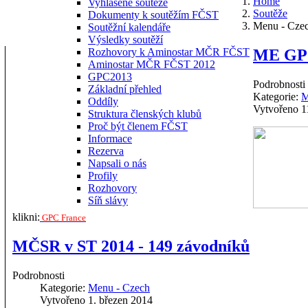
Home
Vyhlášené soutěže
Soutěže
Dokumenty k soutěžím FČST
Menu - Cze
Soutěžní kalendáře
Výsledky soutěží
ME GPC
Rozhovory k Aminostar MČR FČST
Aminostar MČR FČST 2012
GPC2013
Podrobnosti
Základní přehled
Kategorie:
M
Oddíly
Vytvořeno 1
Struktura členských klubů
Proč být členem FČST
Informace
Rezerva
Napsali o nás
Profily
Rozhovory
Síň slávy
klikni:
GPC France
MČSR v ST 2014 - 149 závodníků
Podrobnosti
Kategorie:
Menu - Czech
Vytvořeno 1. březen 2014