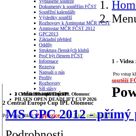
Hom
Vyhlášené soutěže
Dokumenty k soutěžím FČST
Soutěžní kalendáře
Menu
Výsledky soutěží
Rozhovory k Aminostar MČR FČST
Aminostar MČR FČST 2012
GPC2013
Základní přehled
Oddíly
Struktura členských klubů
Proč být členem FČST
1 - Videa
Informace
Rezerva
Napsali o nás
Pro vstup k
Profily
soutěží 
Rozhovory
Pow
Síň slávy
1 - Videa ze soutěží FČST
2 Central Europe Cup IPL Olomouc
3 - MČR BP 2026 Trutnov
PILSEN OPEN DEADLIFT CUP 2026
2 Central Europe Cup IPL Olomouc
MS GPC 2012 - přímý 
Propozice
On Line přihláška
Pro vstup klikni:
Podrobnosti