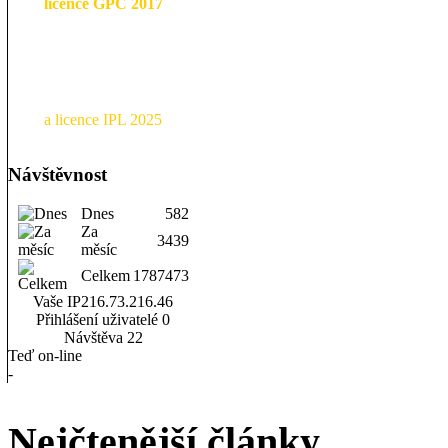
licence GPC 2017
a licence IPL 2025
Návštěvnost
Dnes
582
Za
3439
měsíc
Celkem
1787473
Vaše IP
216.73.216.46
Přihlášení uživatelé
0
Návštěva
22
Teď on-line
-
Nejčtenější články