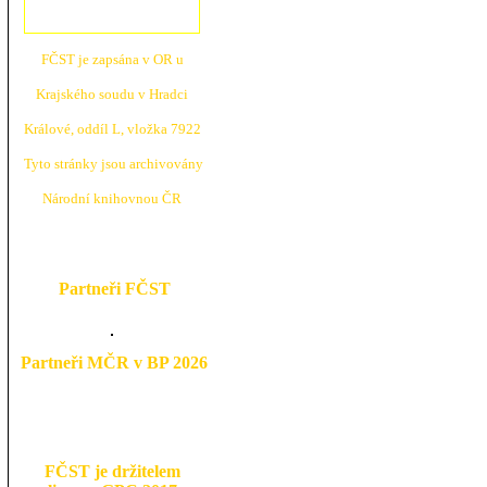
FČST je zapsána v OR u
Krajské
ho soudu v Hradci
Králové, oddíl L, vložka 7922
Tyto stránky jsou archivovány
N
árodní knihovnou ČR
Partneři FČST
Partneři MČR v BP 2026
FČST je držitelem