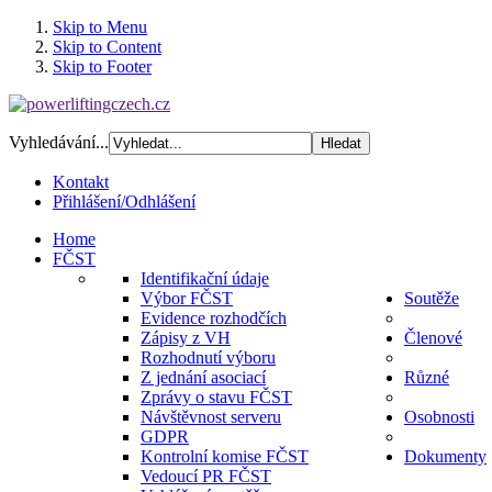
Skip to Menu
Skip to Content
Skip to Footer
Vyhledávání...
Kontakt
Přihlášení/Odhlášení
Home
FČST
Identifikační údaje
Výbor FČST
Soutěže
Evidence rozhodčích
Zápisy z VH
Členové
Rozhodnutí výboru
Z jednání asociací
Různé
Zprávy o stavu FČST
Návštěvnost serveru
Osobnosti
GDPR
Kontrolní komise FČST
Dokumenty
Vedoucí PR FČST