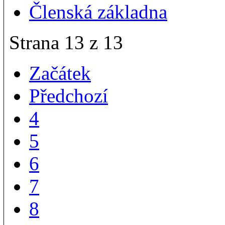
Členská základna
Strana 13 z 13
Začátek
Předchozí
4
5
6
7
8