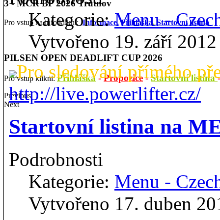
3 - MČR BP 2026 Trutnov
Kategorie:
Menu - Czec
Pro vstup na info klikni:
Informace,
Přihláška
,
Startovní listina
Vytvořeno 19. září 2012
PILSEN OPEN DEADLIFT CUP 2026
Pro sledování přímého př
Přihláška
-
Propozice
-
Startovní listina
Pro vstup klikni:
http://live.powerlifter.cz/
Previous
Next
Startovní listina na 
Podrobnosti
Kategorie:
Menu - Czec
Vytvořeno 17. duben 20