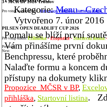
3 - MČR BP 2026 Trutnov
Kategorie:
Menu - Czec
Pro vstup na info klikni:
Informace,
Přihláška
,
Startovní listina
Vytvořeno 7. únor 2016
PILSEN OPEN DEADLIFT CUP 2026
Pomalu se blíží první sout
Přihláška
-
Propozice
-
Startovní listina
Pro vstup klikni:
Vám přinášíme první dok
Previous
Next
Benchpressu, které proběh
Nalaďte formu a koncem du
přístupy na dokumety klikn
Propozice MČSR v BP
,
Excelov
. Zd
přihláška
,
Startovní listina