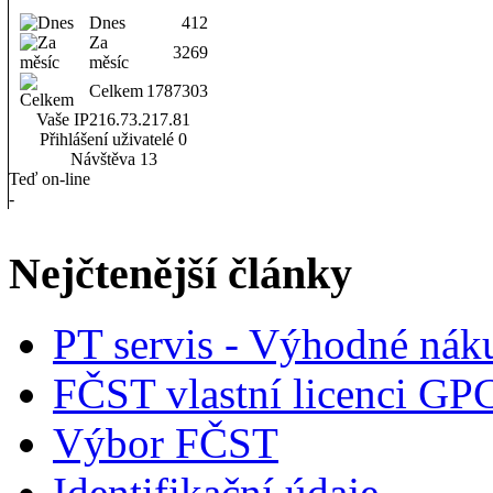
Dnes
412
Za
3269
měsíc
Celkem
1787303
Vaše IP
216.73.217.81
Přihlášení uživatelé
0
Návštěva
13
Teď on-line
-
Nejčtenější články
PT servis - Výhodné nák
FČST vlastní licenci GP
Výbor FČST
Identifikační údaje