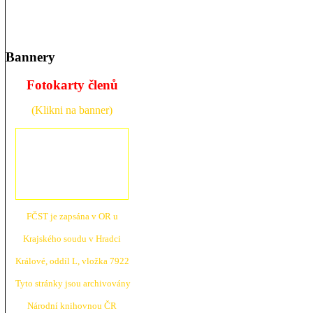
Bannery
Fotokarty členů
(Klikni na banner)
FČST je zapsána v OR u
Krajské
ho soudu v Hradci
Králové, oddíl L, vložka 7922
Tyto stránky jsou archivovány
N
árodní knihovnou ČR