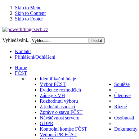
Skip to Menu
Skip to Content
Skip to Footer
Vyhledávání...
Kontakt
Přihlášení/Odhlášení
Home
FČST
Identifikační údaje
Výbor FČST
Soutěže
Evidence rozhodčích
Zápisy z VH
Členové
Rozhodnutí výboru
Z jednání asociací
Různé
Zprávy o stavu FČST
Návštěvnost serveru
Osobnosti
GDPR
Kontrolní komise FČST
Dokumenty
Vedoucí PR FČST