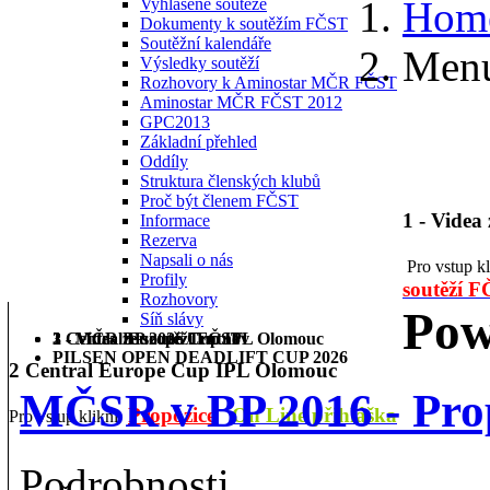
Hom
Vyhlášené soutěže
Dokumenty k soutěžím FČST
Soutěžní kalendáře
Menu
Výsledky soutěží
Rozhovory k Aminostar MČR FČST
Aminostar MČR FČST 2012
GPC2013
Základní přehled
Oddíly
Struktura členských klubů
Proč být členem FČST
1 - Videa
Informace
Rezerva
Napsali o nás
Pro vstup k
Profily
soutěží 
Rozhovory
Pow
Síň slávy
1 - Videa ze soutěží FČST
2 Central Europe Cup IPL Olomouc
3 - MČR BP 2026 Trutnov
PILSEN OPEN DEADLIFT CUP 2026
2 Central Europe Cup IPL Olomouc
MČSR v BP 2016 - Pro
Propozice
On Line přihláška
Pro vstup klikni:
Podrobnosti