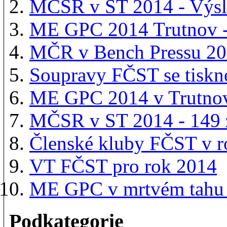
MČSR v ST 2014 - Výs
ME GPC 2014 Trutnov -
MČR v Bench Pressu 2014
Soupravy FČST se tiskn
ME GPC 2014 v Trutnov
MČSR v ST 2014 - 149 
Členské kluby FČST v r
VT FČST pro rok 2014
ME GPC v mrtvém tahu
Podkategorie