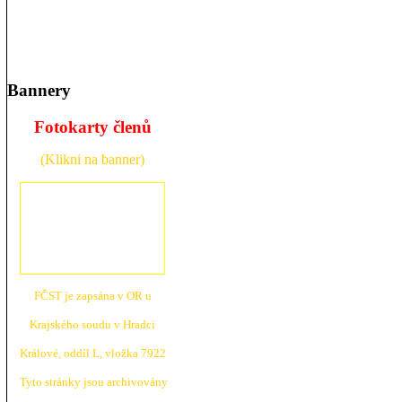
Bannery
Fotokarty členů
(Klikni na banner)
FČST je zapsána v OR u
Krajské
ho soudu v Hradci
Králové, oddíl L, vložka 7922
Tyto stránky jsou archivovány