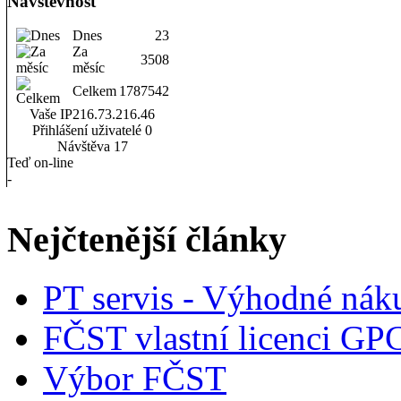
Návštěvnost
Dnes
23
Za
3508
měsíc
Celkem
1787542
Vaše IP
216.73.216.46
Přihlášení uživatelé
0
Návštěva
17
Teď on-line
-
Nejčtenější články
PT servis - Výhodné nák
FČST vlastní licenci GP
Výbor FČST