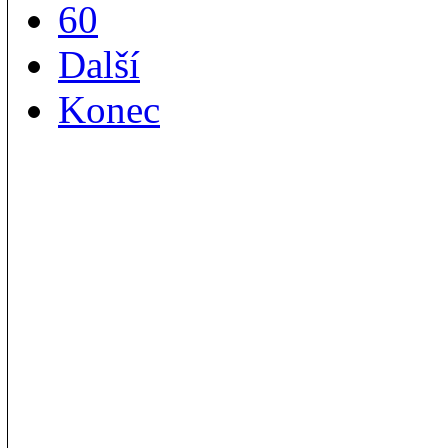
60
Další
Konec