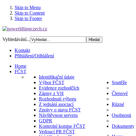
Skip to Menu
Skip to Content
Skip to Footer
Vyhledávání...
Kontakt
Přihlášení/Odhlášení
Home
FČST
Identifikační údaje
Výbor FČST
Soutěže
Evidence rozhodčích
Zápisy z VH
Členové
Rozhodnutí výboru
Z jednání asociací
Různé
Zprávy o stavu FČST
Návštěvnost serveru
Osobnosti
GDPR
Kontrolní komise FČST
Dokumenty
Vedoucí PR FČST