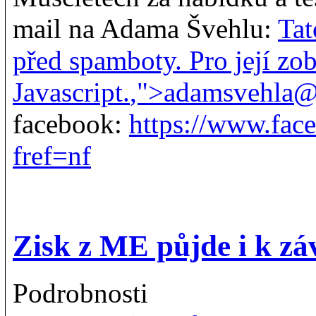
mail na Adama Švehlu:
Tat
před spamboty. Pro její zo
Javascript.
,">
adamsvehla@
facebook:
https://www.fac
fref=nf
Zisk z ME půjde i k z
Podrobnosti