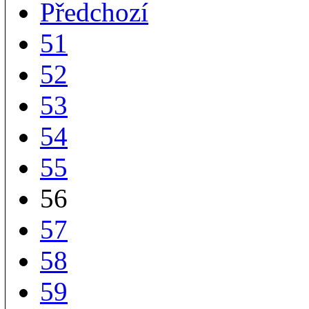
Předchozí
51
52
53
54
55
56
57
58
59