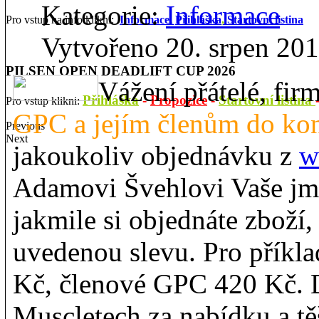
Kategorie:
Informace
Pro vstup na info klikni:
Informace,
Přihláška
,
Startovní listina
Vytvořeno 20. srpen 20
PILSEN OPEN DEADLIFT CUP 2026
Vážení přátelé, fir
Přihláška
-
Propozice
-
Startovní listina
Pro vstup klikni:
GPC a jejím členům do ko
Previous
Next
jakoukoliv objednávku z
w
Adamovi Švehlovi Vaše jmé
jakmile si objednáte zboží
uvedenou slevu. Pro přík
Kč, členové GPC 420 Kč. 
Muscletech za nabídku a těš