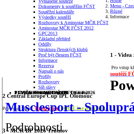
Home
Vyhlášené soutěže
Menu - Cze
Dokumenty k soutěžím FČST
Různé
Soutěžní kalendáře
Informace
Výsledky soutěží
Rozhovory k Aminostar MČR FČST
Aminostar MČR FČST 2012
GPC2013
Základní přehled
Oddíly
Struktura členských klubů
1 - Videa
Proč být členem FČST
Informace
Rezerva
Pro vstup k
Napsali o nás
soutěží 
Profily
Pow
Rozhovory
Síň slávy
1 - Videa ze soutěží FČST
2 Central Europe Cup IPL Olomouc
3 - MČR BP 2026 Trutnov
PILSEN OPEN DEADLIFT CUP 2026
2 Central Europe Cup IPL Olomouc
Musclesport - Spolupr
Propozice
On Line přihláška
Pro vstup klikni:
Podrobnosti
3 - MČR BP 2026 Trutnov