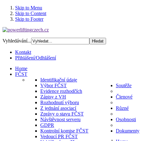
Skip to Menu
Skip to Content
Skip to Footer
Vyhledávání...
Kontakt
Přihlášení/Odhlášení
Home
FČST
Identifikační údaje
Výbor FČST
Soutěže
Evidence rozhodčích
Zápisy z VH
Členové
Rozhodnutí výboru
Z jednání asociací
Různé
Zprávy o stavu FČST
Návštěvnost serveru
Osobnosti
GDPR
Kontrolní komise FČST
Dokumenty
Vedoucí PR FČST