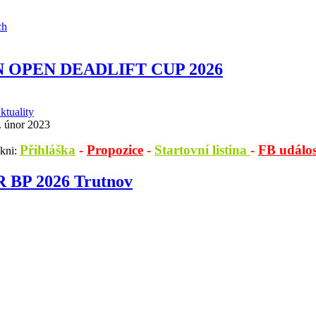
ch
N OPEN DEADLIFT CUP 2026
ktuality
. únor 2023
Přihláška
-
Propozice
-
Startovní listina
-
FB událos
ikni:
R BP 2026 Trutnov