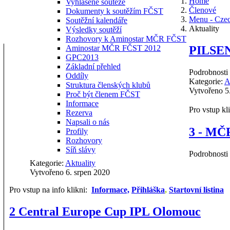
Home
Vyhlášené soutěže
Členové
Dokumenty k soutěžím FČST
Menu - Cze
Soutěžní kalendáře
Aktuality
Výsledky soutěží
Rozhovory k Aminostar MČR FČST
PILSE
Aminostar MČR FČST 2012
GPC2013
Základní přehled
Podrobnosti
Oddíly
Kategorie:
A
Struktura členských klubů
Vytvořeno 5
Proč být členem FČST
Informace
Pro vstup kl
Rezerva
Napsali o nás
3 - MČ
Profily
Rozhovory
Síň slávy
Podrobnosti
Kategorie:
Aktuality
Vytvořeno 6. srpen 2020
Pro vstup na info klikni:
Informace,
Přihláška
,
Startovní listina
2 Central Europe Cup IPL Olomouc