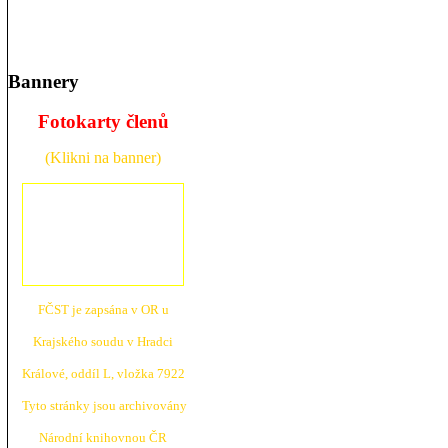
Bannery
Fotokarty členů
(Klikni na banner)
FČST je zapsána v OR u
Krajské
ho soudu v Hradci
Králové, oddíl L, vložka 7922
Tyto stránky jsou archivovány
N
árodní knihovnou ČR