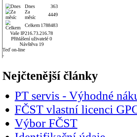
Dnes
363
Za
4449
měsíc
Celkem
1788483
Vaše IP
216.73.216.78
Přihlášení uživatelé
0
Návštěva
19
Teď on-line
-
Nejčtenější články
PT servis - Výhodné nák
FČST vlastní licenci GP
Výbor FČST
Identifikační údaje