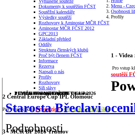
Home
Vyhlášené soutěže
Menu - Cze
Dokumenty k soutěžím FČST
Osobnosti li
Soutěžní kalendáře
Profily
Výsledky soutěží
Rozhovory k Aminostar MČR FČST
Aminostar MČR FČST 2012
GPC2013
Základní přehled
Oddíly
Struktura členských klubů
1 - Videa
Proč být členem FČST
Informace
Rezerva
Pro vstup k
Napsali o nás
soutěží 
Profily
Pow
Rozhovory
Síň slávy
1 - Videa ze soutěží FČST
2 Central Europe Cup IPL Olomouc
3 - MČR BP 2026 Trutnov
PILSEN OPEN DEADLIFT CUP 2026
2 Central Europe Cup IPL Olomouc
Starosta Břeclavi oce
Propozice
On Line přihláška
Pro vstup klikni:
Podrobnosti
3 - MČR BP 2026 Trutnov