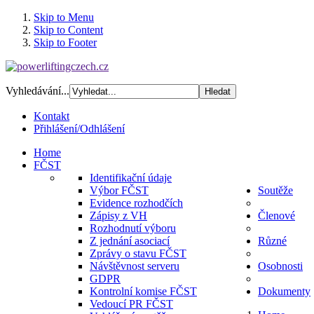
Skip to Menu
Skip to Content
Skip to Footer
Vyhledávání...
Kontakt
Přihlášení/Odhlášení
Home
FČST
Identifikační údaje
Výbor FČST
Soutěže
Evidence rozhodčích
Zápisy z VH
Členové
Rozhodnutí výboru
Z jednání asociací
Různé
Zprávy o stavu FČST
Návštěvnost serveru
Osobnosti
GDPR
Kontrolní komise FČST
Dokumenty
Vedoucí PR FČST