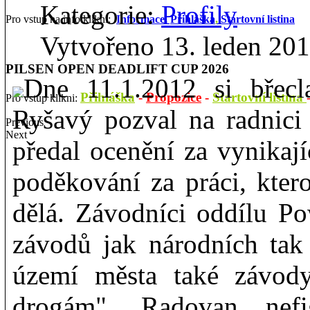
Kategorie:
Profily
Pro vstup na info klikni:
Informace,
Přihláška
,
Startovní listina
Vytvořeno 13. leden 20
PILSEN OPEN DEADLIFT CUP 2026
Dne 11.1.2012 si břecl
Přihláška
-
Propozice
-
Startovní listina
Pro vstup klikni:
Ryšavý pozval na radnic
Previous
Next
předal ocenění za vynikají
poděkování za práci, kter
dělá. Závodníci oddílu Po
závodů jak národních tak 
území města také závody
drogám". Radovan nef