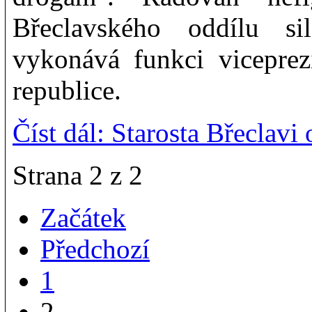
Břeclavského oddílu si
vykonává funkci vicepre
republice.
Číst dál: Starosta Břeclav
Strana 2 z 2
Začátek
Předchozí
1
2