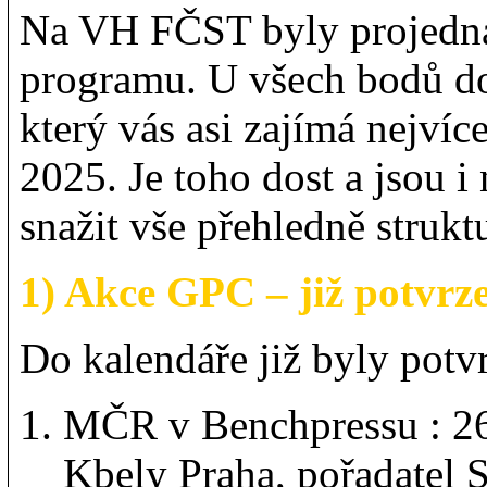
Na VH FČST byly projedn
programu. U všech bodů d
který vás asi zajímá nejvíc
2025. Je toho dost a jsou 
snažit vše přehledně strukt
1) Akce GPC – již potvrz
Do kalendáře již byly potvr
MČR v Benchpressu : 26
Kbely Praha, pořadatel