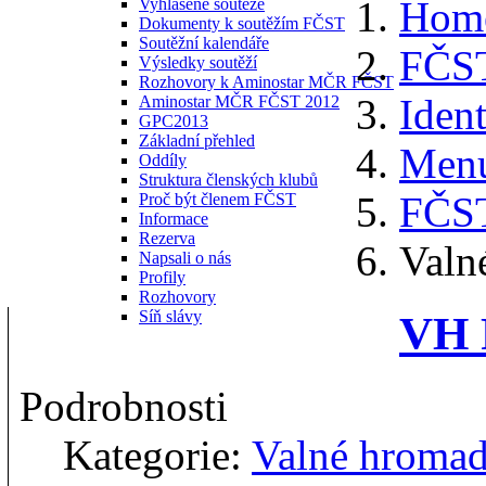
Hom
Vyhlášené soutěže
Dokumenty k soutěžím FČST
Soutěžní kalendáře
FČS
Výsledky soutěží
Rozhovory k Aminostar MČR FČST
Ident
Aminostar MČR FČST 2012
GPC2013
Základní přehled
Menu
Oddíly
Struktura členských klubů
FČS
Proč být členem FČST
Informace
Rezerva
Valn
Napsali o nás
Profily
Rozhovory
Síň slávy
VH 
Podrobnosti
Kategorie:
Valné hroma