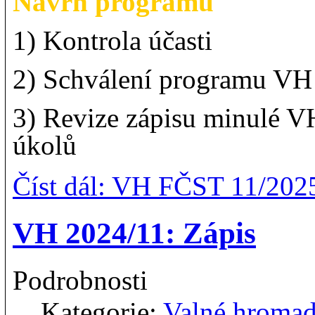
Návrh programu
1) Kontrola účasti
2) Schválení programu VH
3) Revize zápisu minulé V
úkolů
Číst dál: VH FČST 11/202
VH 2024/11: Zápis
Podrobnosti
Kategorie:
Valné hroma