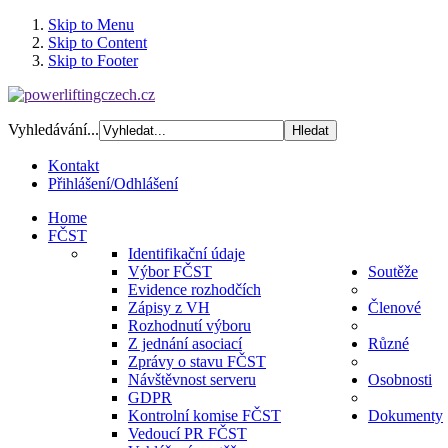
Skip to Menu
Skip to Content
Skip to Footer
Vyhledávání...
Kontakt
Přihlášení/Odhlášení
Home
FČST
Identifikační údaje
Výbor FČST
Soutěže
Evidence rozhodčích
Zápisy z VH
Členové
Rozhodnutí výboru
Z jednání asociací
Různé
Zprávy o stavu FČST
Návštěvnost serveru
Osobnosti
GDPR
Kontrolní komise FČST
Dokumenty
Vedoucí PR FČST