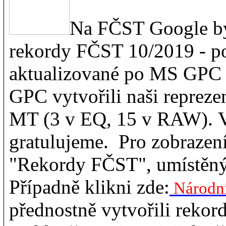
Na FČST Google by
rekordy FČST 10/2019 - po
aktualizované po MS GPC
GPC vytvořili naši reprez
MT (3 v EQ, 15 v RAW). V
gratulujeme. Pro zobrazení
"Rekordy FČST", umístěný
Případně klikni zde:
Národní
přednostně vytvořili rekor