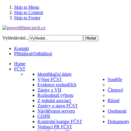
Skip to Menu
Skip to Content
Skip to Footer
Vyhledávání...
Kontakt
Přihlášení/Odhlášení
Home
FČST
Identifikační údaje
Výbor FČST
Soutěže
Evidence rozhodčích
Zápisy z VH
Členové
Rozhodnutí výboru
Z jednání asociací
Různé
Zprávy o stavu FČST
Návštěvnost serveru
Osobnosti
GDPR
Kontrolní komise FČST
Dokumenty
Vedoucí PR FČST