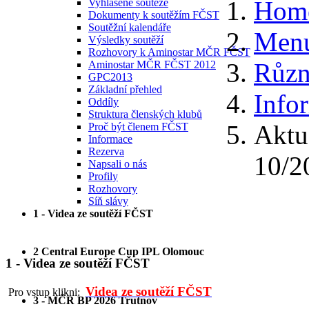
Hom
Vyhlášené soutěže
Dokumenty k soutěžím FČST
Soutěžní kalendáře
Menu
Výsledky soutěží
Rozhovory k Aminostar MČR FČST
Různ
Aminostar MČR FČST 2012
GPC2013
Základní přehled
Info
Oddíly
Struktura členských klubů
Aktu
Proč být členem FČST
Informace
Rezerva
10/2
Napsali o nás
Profily
Rozhovory
Síň slávy
1 - Videa ze soutěží FČST
2 Central Europe Cup IPL Olomouc
1 - Videa ze soutěží FČST
Videa ze soutěží FČST
Pro vstup klikni:
3 - MČR BP 2026 Trutnov