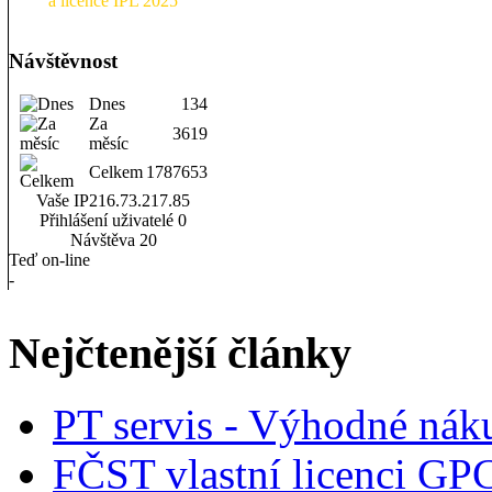
a licence IPL 2025
Návštěvnost
Dnes
134
Za
3619
měsíc
Celkem
1787653
Vaše IP
216.73.217.85
Přihlášení uživatelé
0
Návštěva
20
Teď on-line
-
Nejčtenější články
PT servis - Výhodné nák
FČST vlastní licenci GP