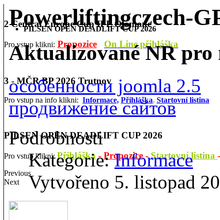
Powerliftingczech-
2 Central Europe Cup IPL Olomouc
PILSEN OPEN DEADLIFT CUP 2026
Propozice
On Line přihláška
Pro vstup klikni:
Aktualizované NR pro 
особенности joomla 2.5
3 - MČR BP 2026 Trutnov
Pro vstup na info klikni:
Informace,
Přihláška
,
Startovní listina
продвижение сайтов
Podrobnosti
PILSEN OPEN DEADLIFT CUP 2026
Kategorie:
Informace
Přihláška
-
Propozice
-
Startovní listina
Pro vstup klikni:
Previous
Vytvořeno 5. listopad 2
Next