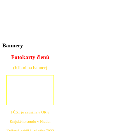
Bannery
Fotokarty členů
(Klikni na banner)
FČST je zapsána v OR u
Krajské
ho soudu v Hradci
Králové, oddíl L, vložka 7922