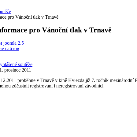
outěže
ace pro Vánoční tlak v Trnavě
nformace pro Vánoční tlak v Trnavě
 joomla 2.5
е сайтов
yhlášené soutěže
1. prosinec 2011
12.2011 proběhne v Trnavě v kině Hviezda již 7. ročník mezinárodní 
ohou zúčastnit registrovaní i neregistrovaní závodníci.