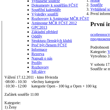
Home
Vyhlášené soutěže
Soutěže
Dokumenty k soutěžím FČST
Vyhlášené s
Soutěžní kalendáře
První inform
Výsledky soutěží
Rozhovory k Aminostar MČR FČST
První i
Aminostar MČR FČST 2012
GPC2013
Základní přehled
особенности
Oddíly
продвижени
Struktura členských klubů
Proč být členem FČST
Podrobnosti
Informace
Kategorie:
V
Rezerva
Vytvořeno 3
Napsali o nás
Profily
V sobotu 17.
Rozhovory
Soutěže se m
Síň slávy
Vážení 17.12.2011 - kino Hviezda
·08:00 - 10:30 všechny kategorie
·10:30 - 12:00 kategorie Open - 100 kg a Open + 100 kg
Začátek soutěže 11:00
Kategorie:
1) Ženy