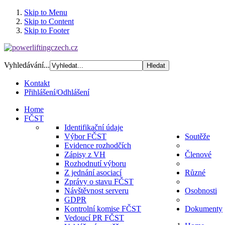
Skip to Menu
Skip to Content
Skip to Footer
Vyhledávání...
Kontakt
Přihlášení/Odhlášení
Home
FČST
Identifikační údaje
Výbor FČST
Soutěže
Evidence rozhodčích
Zápisy z VH
Členové
Rozhodnutí výboru
Z jednání asociací
Různé
Zprávy o stavu FČST
Návštěvnost serveru
Osobnosti
GDPR
Kontrolní komise FČST
Dokumenty
Vedoucí PR FČST