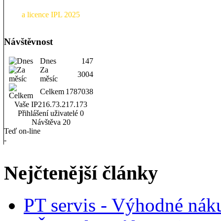
a licence IPL 2025
Návštěvnost
Dnes
147
Za
3004
měsíc
Celkem
1787038
Vaše IP
216.73.217.173
Přihlášení uživatelé
0
Návštěva
20
Teď on-line
-
Nejčtenější články
PT servis - Výhodné nák