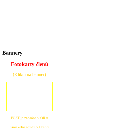
Bannery
Fotokarty členů
(Klikni na banner)
FČST je zapsána v OR u
Krajské
ho soudu v Hradci