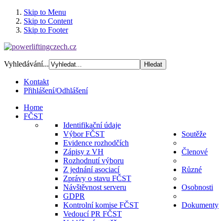
Skip to Menu
Skip to Content
Skip to Footer
Vyhledávání...
Kontakt
Přihlášení/Odhlášení
Home
FČST
Identifikační údaje
Výbor FČST
Soutěže
Evidence rozhodčích
Zápisy z VH
Členové
Rozhodnutí výboru
Z jednání asociací
Různé
Zprávy o stavu FČST
Návštěvnost serveru
Osobnosti
GDPR
Kontrolní komise FČST
Dokumenty
Vedoucí PR FČST