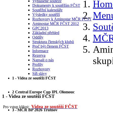
Hom
Vyhlášené soutěže
Dokumenty k soutěžím FČST
Soutěžní kalendáře
Menu
Výsledky soutěží
Rozhovory k Aminostar MČR FČST
Sout
Aminostar MČR FČST 2012
GPC2013
Základní přehled
MČR
Oddíly
Struktura členských klubů
Amin
Proč být členem FČST
Informace
Rezerva
skup
Napsali o nás
Profily
Rozhovory
Síň slávy
1 - Videa ze soutěží FČST
2 Central Europe Cup IPL Olomouc
1 - Videa ze soutěží FČST
Videa ze soutěží FČST
Pro vstup klikni:
3 - MČR BP 2026 Trutnov