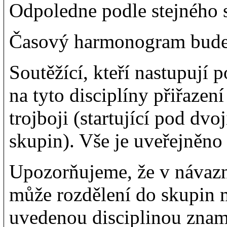
Odpoledne podle stejného s
Časový harmonogram bude p
Soutěžící, kteří nastupují 
na tyto disciplíny přiřazen
trojboji (startující pod dvo
skupin). Vše je uveřejněno 
Upozorňujeme, že v návazn
může rozdělení do skupin m
uvedenou disciplinou zname