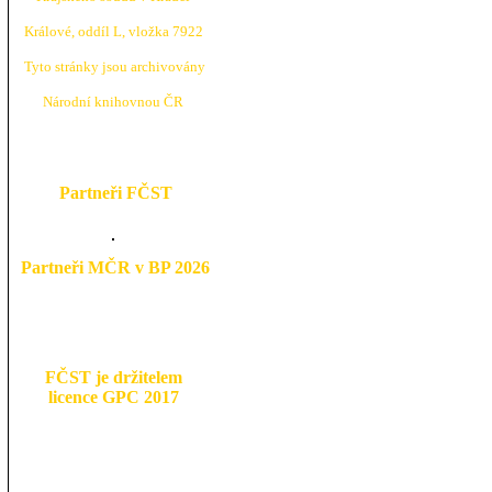
Králové, oddíl L, vložka 7922
Tyto stránky jsou archivovány
N
árodní knihovnou ČR
Partneři FČST
Partneři MČR v BP 2026
FČST je držitelem
licence GPC 2017