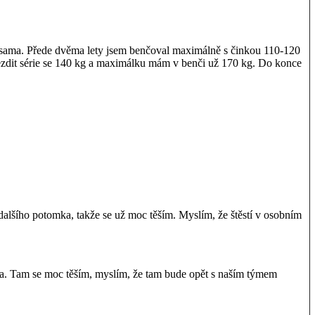
ebe sama. Přede dvěma lety jsem benčoval maximálně s činkou 110-120
 jezdit série se 140 kg a maximálku mám v benči už 170 kg. Do konce
lšího potomka, takže se už moc těším. Myslím, že štěstí v osobním
a. Tam se moc těším, myslím, že tam bude opět s naším týmem