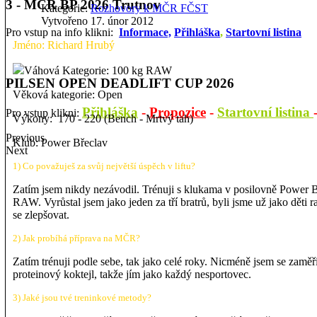
3 - MČR BP 2026 Trutnov
Kategorie:
Rozhovory k MČR FČST
Vytvořeno 17. únor 2012
Pro vstup na info klikni:
Informace,
Přihláška
,
Startovní listina
Jméno: Richard Hrubý
Váhová Kategorie: 100 kg RAW
PILSEN OPEN DEADLIFT CUP 2026
Věková kategorie: Open
Přihláška
-
Propozice
-
Startovní listina
Pro vstup klikni:
Výkony: 170 - 220 (Bench - Mrtvý tah)
Previous
Klub: Power Břeclav
Next
1) Co považuješ za svůj největší úspěch v liftu?
Zatím jsem nikdy nezávodil. Trénuji s klukama v posilovně Power Bř
RAW. Vyrůstal jsem jako jeden za tří bratrů, byli jsme už jako děti 
se zlepšovat.
2) Jak probíhá příprava na MČR?
Zatím trénuji podle sebe, tak jako celé roky. Nicméně jsem se zamě
proteinový koktejl, takže jím jako každý nesportovec.
3) Jaké jsou tvé treninkové metody?