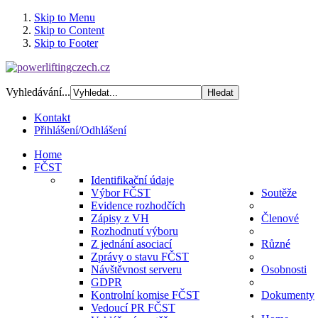
Skip to Menu
Skip to Content
Skip to Footer
Vyhledávání...
Kontakt
Přihlášení/Odhlášení
Home
FČST
Identifikační údaje
Výbor FČST
Soutěže
Evidence rozhodčích
Zápisy z VH
Členové
Rozhodnutí výboru
Z jednání asociací
Různé
Zprávy o stavu FČST
Návštěvnost serveru
Osobnosti
GDPR
Kontrolní komise FČST
Dokumenty
Vedoucí PR FČST