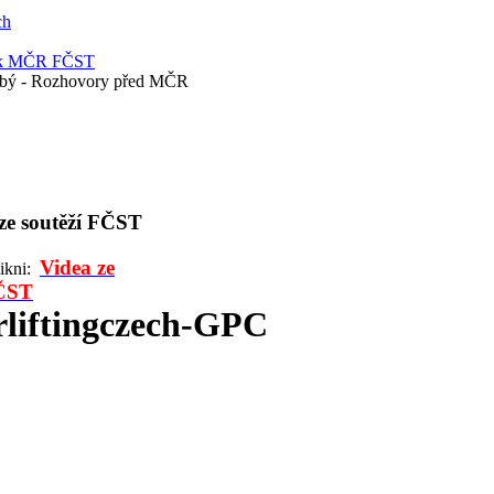
ch
 k MČR FČST
ubý - Rozhovory před MČR
 ze soutěží FČST
Videa ze
likni:
FČST
liftingczech-GPC