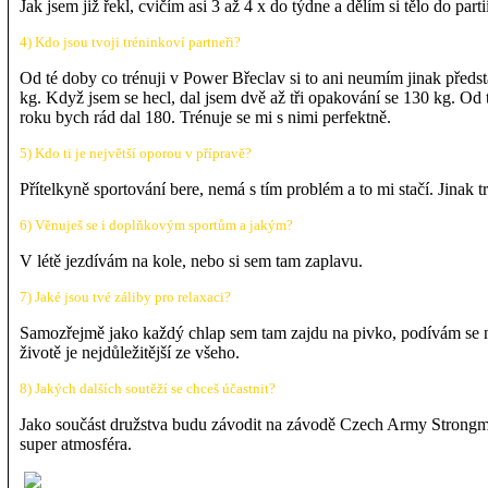
Jak jsem již řekl, cvičím asi 3 až 4 x do týdne a dělím si tělo do parti
4) Kdo jsou tvoji tréninkoví partneři?
Od té doby co trénuji v Power Břeclav si to ani neumím jinak předs
kg. Když jsem se hecl, dal jsem dvě až tři opakování se 130 kg. Od
roku bych rád dal 180. Trénuje se mi s nimi perfektně.
5) Kdo ti je největší oporou v přípravě?
Přítelkyně sportování bere, nemá s tím problém a to mi stačí. Jinak t
6) Věnuješ se i doplňkovým sportům a jakým?
V létě jezdívám na kole, nebo si sem tam zaplavu.
7) Jaké jsou tvé záliby pro relaxaci?
Samozřejmě jako každý chlap sem tam zajdu na pivko, podívám se na
životě je nejdůležitější ze všeho.
8) Jakých dalších soutěží se chceš účastnit?
Jako součást družstva budu závodit na závodě Czech Army Strongm
super atmosféra.