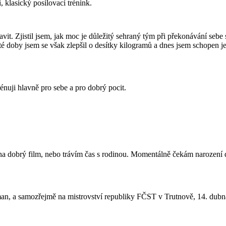
í, klasický posilovací trénink.
tavit. Zjistil jsem, jak moc je důležitý sehraný tým při překonávání s
 té doby jsem se však zlepšil o desítky kilogramů a dnes jsem schopen
rénuji hlavně pro sebe a pro dobrý pocit.
 dobrý film, nebo trávím čas s rodinou. Momentálně čekám narození da
an, a samozřejmě na mistrovství republiky FČST v Trutnově, 14. dubn