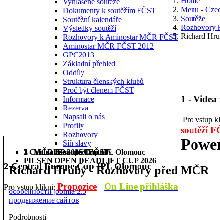
Home
Vyhlášené soutěže
Menu - Cze
Dokumenty k soutěžím FČST
Soutěže
Soutěžní kalendáře
Rozhovory
Výsledky soutěží
Richard Hr
Rozhovory k Aminostar MČR FČST
Aminostar MČR FČST 2012
GPC2013
Základní přehled
Oddíly
Struktura členských klubů
Proč být členem FČST
1 - Videa
Informace
Rezerva
Napsali o nás
Pro vstup k
Profily
soutěží 
Rozhovory
Power
Síň slávy
1 - Videa ze soutěží FČST
2 Central Europe Cup IPL Olomouc
3 - MČR BP 2026 Trutnov
PILSEN OPEN DEADLIFT CUP 2026
2 Central Europe Cup IPL Olomouc
Richard Hrubý - Rozhovory před MČR
Propozice
On Line přihláška
Pro vstup klikni:
особенности joomla 2.5
продвижение сайтов
Podrobnosti