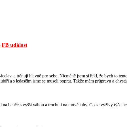
-
FB událost
eclav, a trénuji hlavně pro sebe. Nicméně jsem si řekl, že bych to ten
raubíři a s ledasčím jsme se museli poprat. Takže mám průpravu a chystá
řil na benče s vyšší váhou a trochu i na mrtvé tahy. Co se výživy týče