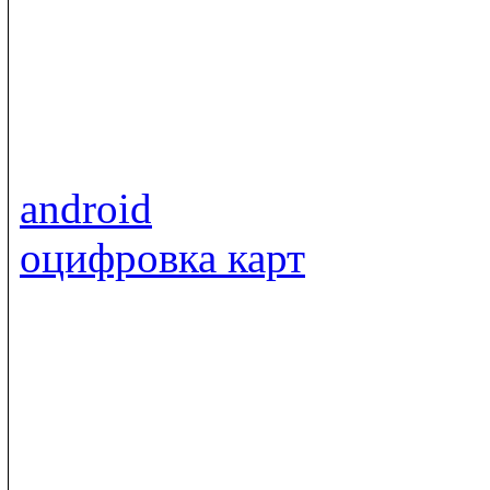
android
оцифровка карт