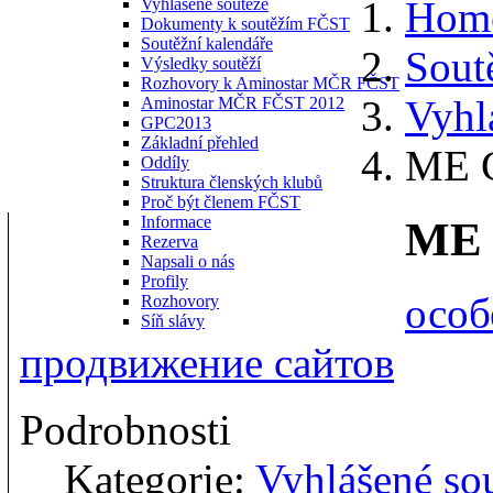
Hom
Vyhlášené soutěže
Dokumenty k soutěžím FČST
Soutěžní kalendáře
Sout
Výsledky soutěží
Rozhovory k Aminostar MČR FČST
Vyhl
Aminostar MČR FČST 2012
GPC2013
Základní přehled
ME G
Oddíly
Struktura členských klubů
Proč být členem FČST
Informace
ME 
Rezerva
Napsali o nás
Profily
особ
Rozhovory
Síň slávy
продвижение сайтов
Podrobnosti
Kategorie:
Vyhlášené so