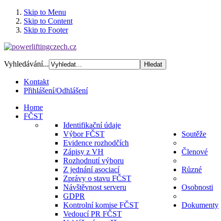
Skip to Menu
Skip to Content
Skip to Footer
Vyhledávání...
Kontakt
Přihlášení/Odhlášení
Home
FČST
Identifikační údaje
Výbor FČST
Soutěže
Evidence rozhodčích
Zápisy z VH
Členové
Rozhodnutí výboru
Z jednání asociací
Různé
Zprávy o stavu FČST
Návštěvnost serveru
Osobnosti
GDPR
Kontrolní komise FČST
Dokumenty
Vedoucí PR FČST