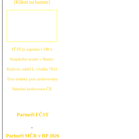
(Klikni na banner)
FČST je zapsána v OR u
Krajské
ho soudu v Hradci
Králové, oddíl L, vložka 7922
Tyto stránky jsou archivovány
N
árodní knihovnou ČR
Partneři FČST
Partneři MČR v BP 2026