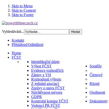
Skip to Menu
Skip to Content
Skip to Footer
Vyhledávání...
Kontakt
Přihlášení/Odhlášení
Home
FČST
Identifikační údaje
Výbor FČST
Soutěže
Evidence rozhodčích
Zápisy z VH
Členové
Rozhodnutí výboru
Z jednání asociací
Různé
Zprávy o stavu FČST
Návštěvnost serveru
Osobnosti
GDPR
Kontrolní komise FČST
Dokumenty
Vedoucí PR FČST