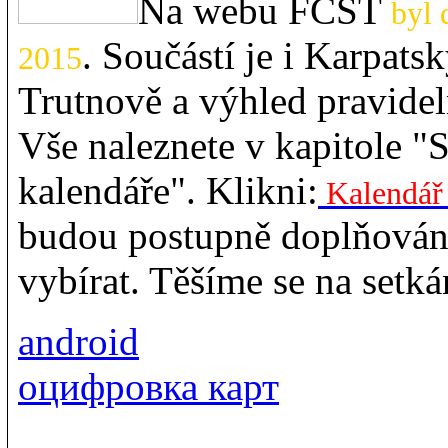
Na webu FČST
byl 
. Součástí je i Karpats
2015
Trutnově a výhled pravide
Vše naleznete v kapitole "
kalendáře". Klikni:
Kalendář 
budou postupně doplňovány
vybírat. Těšíme se na setká
android
оцифровка карт