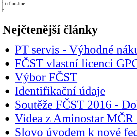
Teď on-line
-
Nejčtenější články
PT servis - Výhodné nák
FČST vlastní licenci GP
Výbor FČST
Identifikační údaje
Soutěže FČST 2016 - Do
Videa z Aminostar MČR
Slovo úvodem k nové fed