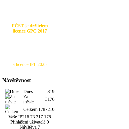
FČST je držitelem
licence GPC 2017
a licence IPL 2025
Návštěvnost
Dnes
319
Za
3176
měsíc
Celkem
1787210
Vaše IP
216.73.217.178
Přihlášení uživatelé
0
Návštěva
7