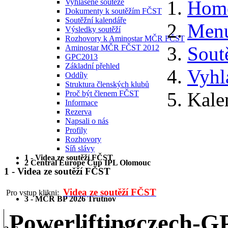
Hom
Vyhlášené soutěže
Dokumenty k soutěžím FČST
Soutěžní kalendáře
Menu
Výsledky soutěží
Rozhovory k Aminostar MČR FČST
Sout
Aminostar MČR FČST 2012
GPC2013
Základní přehled
Vyhl
Oddíly
Struktura členských klubů
Kale
Proč být členem FČST
Informace
Rezerva
Napsali o nás
Profily
Rozhovory
Síň slávy
1 - Videa ze soutěží FČST
2 Central Europe Cup IPL Olomouc
1 - Videa ze soutěží FČST
Videa ze soutěží FČST
Pro vstup klikni:
3 - MČR BP 2026 Trutnov
Powerliftingczech-