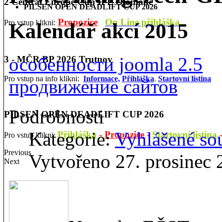
2 Central Europe Cup IPL Olomouc
PILSEN OPEN DEADLIFT CUP 2026
Propozice
On Line přihláška
Pro vstup klikni:
Kalendář akcí 2015
особенности joomla 2.5
3 - MČR BP 2026 Trutnov
Pro vstup na info klikni:
Informace,
Přihláška
,
Startovní listina
продвижение сайтов
Podrobnosti
PILSEN OPEN DEADLIFT CUP 2026
Kategorie:
Vyhlášené so
Přihláška
-
Propozice
-
Startovní listina
Pro vstup klikni:
Previous
Vytvořeno 27. prosinec
Next