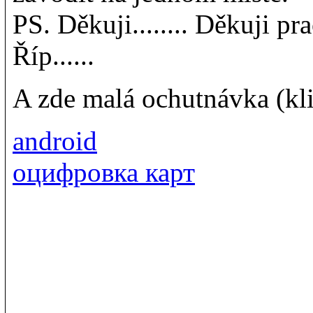
PS. Děkuji........ Děkuji pr
Říp......
A zde malá ochutnávka (kl
android
оцифровка карт