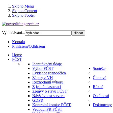
Skip to Menu
Skip to Content
Skip to Footer
Vyhledávání...
Kontakt
Přihlášení/Odhlášení
Home
FČST
Identifikační údaje
Výbor FČST
Soutěže
Evidence rozhodčích
Zápisy z VH
Členové
Rozhodnutí výboru
Z jednání asociací
Různé
Zprávy o stavu FČST
Návštěvnost serveru
Osobnosti
GDPR
Kontrolní komise FČST
Dokumenty
Vedoucí PR FČST