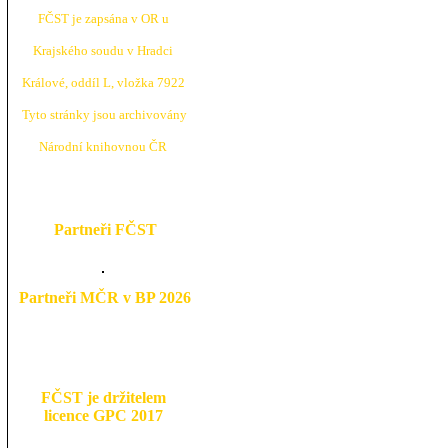
FČST je zapsána v OR u
Krajské
ho soudu v Hradci
Králové, oddíl L, vložka 7922
Tyto stránky jsou archivovány
N
árodní knihovnou ČR
Partneři FČST
Partneři MČR v BP 2026
FČST je držitelem
licence GPC 2017