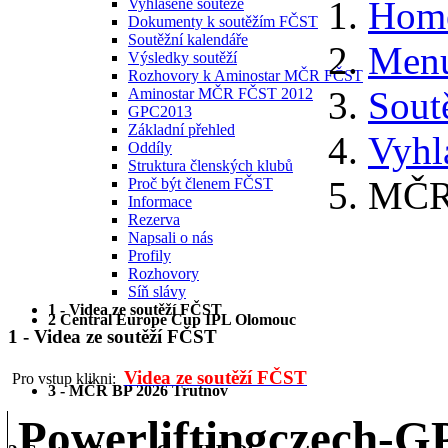
Hom
Vyhlášené soutěže
Dokumenty k soutěžím FČST
Soutěžní kalendáře
Menu
Výsledky soutěží
Rozhovory k Aminostar MČR FČST
Sout
Aminostar MČR FČST 2012
GPC2013
Základní přehled
Vyhl
Oddíly
Struktura členských klubů
MČR 
Proč být členem FČST
Informace
Rezerva
Napsali o nás
Profily
Rozhovory
Síň slávy
1 - Videa ze soutěží FČST
2 Central Europe Cup IPL Olomouc
1 - Videa ze soutěží FČST
Videa ze soutěží FČST
Pro vstup klikni:
3 - MČR BP 2026 Trutnov
Powerliftingczech-