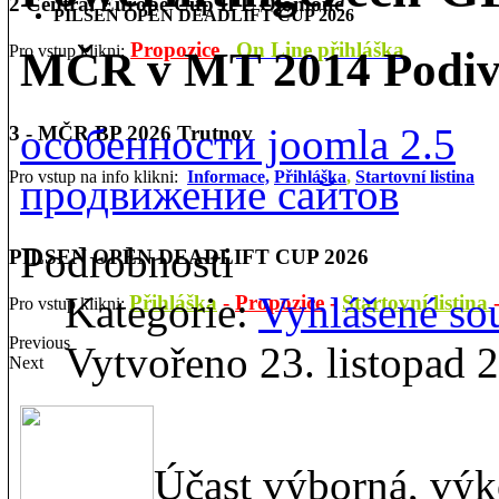
2 Central Europe Cup IPL Olomouc
PILSEN OPEN DEADLIFT CUP 2026
Propozice
On Line přihláška
Pro vstup klikni:
MČR v MT 2014 Podiví
особенности joomla 2.5
3 - MČR BP 2026 Trutnov
Pro vstup na info klikni:
Informace,
Přihláška
,
Startovní listina
продвижение сайтов
Podrobnosti
PILSEN OPEN DEADLIFT CUP 2026
Kategorie:
Vyhlášené so
Přihláška
-
Propozice
-
Startovní listina
Pro vstup klikni:
Previous
Vytvořeno 23. listopad 
Next
Účast výborná, výko