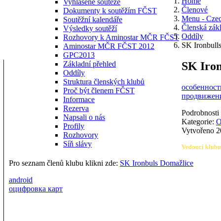
Home
Vyhlášené soutěže
Členové
Dokumenty k soutěžím FČST
Menu - Cze
Soutěžní kalendáře
Členská zák
Výsledky soutěží
Oddíly
Rozhovory k Aminostar MČR FČST
SK Ironbull
Aminostar MČR FČST 2012
GPC2013
SK Iron
Základní přehled
Oddíly
Struktura členských klubů
особенности
Proč být členem FČST
продвижени
Informace
Rezerva
Podrobnosti
Napsali o nás
Kategorie:
O
Profily
Vytvořeno 20
Rozhovory
Síň slávy
Vedoucí klubu
Pro seznam členů klubu klikni zde:
SK Ironbuls Domažlice
android
оцифровка карт