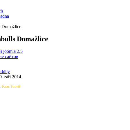
ch
ladna
s Domažlice
bulls Domažlice
 joomla 2.5
е сайтов
ddíly
. září 2014
: Kaas Tomáš