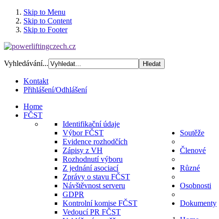
Skip to Menu
Skip to Content
Skip to Footer
Vyhledávání...
Kontakt
Přihlášení/Odhlášení
Home
FČST
Identifikační údaje
Výbor FČST
Soutěže
Evidence rozhodčích
Zápisy z VH
Členové
Rozhodnutí výboru
Z jednání asociací
Různé
Zprávy o stavu FČST
Návštěvnost serveru
Osobnosti
GDPR
Kontrolní komise FČST
Dokumenty
Vedoucí PR FČST