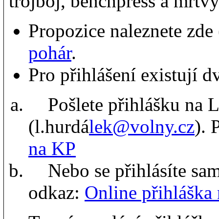
trojboj, benchpress a mrt
Propozice naleznete zde 
pohár
.
Pro přihlášení existují 
Pošlete přihlášku na L
(l.hurdá
lek@volny.cz
). 
na KP
Nebo se přihlásíte sami
odkaz:
Online přihláška