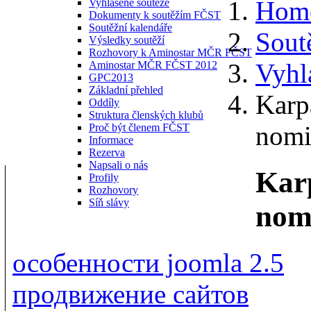
Hom
Vyhlášené soutěže
Dokumenty k soutěžím FČST
Soutěžní kalendáře
Sout
Výsledky soutěží
Rozhovory k Aminostar MČR FČST
Vyhl
Aminostar MČR FČST 2012
GPC2013
Základní přehled
Karp
Oddíly
Struktura členských klubů
nomi
Proč být členem FČST
Informace
Rezerva
Napsali o nás
Karp
Profily
Rozhovory
Síň slávy
nom
особенности joomla 2.5
продвижение сайтов