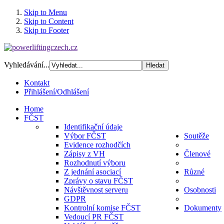
Skip to Menu
Skip to Content
Skip to Footer
Vyhledávání...
Kontakt
Přihlášení/Odhlášení
Home
FČST
Identifikační údaje
Výbor FČST
Soutěže
Evidence rozhodčích
Zápisy z VH
Členové
Rozhodnutí výboru
Z jednání asociací
Různé
Zprávy o stavu FČST
Návštěvnost serveru
Osobnosti
GDPR
Kontrolní komise FČST
Dokumenty
Vedoucí PR FČST