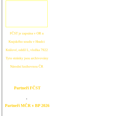
FČST je zapsána v OR u
Krajské
ho soudu v Hradci
Králové, oddíl L, vložka 7922
Tyto stránky jsou archivovány
N
árodní knihovnou ČR
Partneři FČST
Partneři MČR v BP 2026