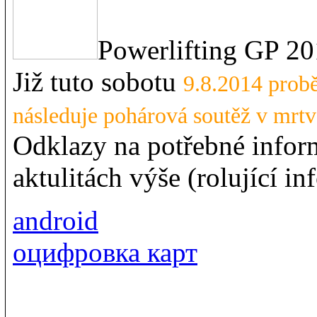
Powerlifting GP 20
Již tuto sobotu
9.8.2014 probě
následuje pohárová soutěž v mrtv
Odklazy na potřebné inform
aktulitách výše (rolující i
android
оцифровка карт