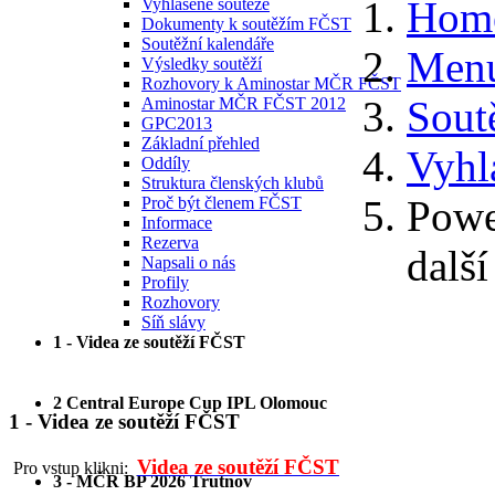
Hom
Vyhlášené soutěže
Dokumenty k soutěžím FČST
Soutěžní kalendáře
Menu
Výsledky soutěží
Rozhovory k Aminostar MČR FČST
Sout
Aminostar MČR FČST 2012
GPC2013
Základní přehled
Vyhl
Oddíly
Struktura členských klubů
Powe
Proč být členem FČST
Informace
Rezerva
další
Napsali o nás
Profily
Rozhovory
Síň slávy
1 - Videa ze soutěží FČST
2 Central Europe Cup IPL Olomouc
1 - Videa ze soutěží FČST
Videa ze soutěží FČST
Pro vstup klikni:
3 - MČR BP 2026 Trutnov