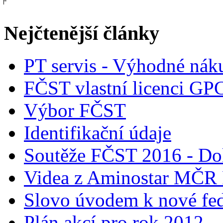
Nejčtenější články
PT servis - Výhodné nák
FČST vlastní licenci GP
Výbor FČST
Identifikační údaje
Soutěže FČST 2016 - Do
Videa z Aminostar MČR
Slovo úvodem k nové fed
Plán akcí pro rok 2012