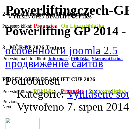
Powerliftingczech-
2 Central Europe Cup IPL Olomouc
PILSEN OPEN DEADLIFT CUP 2026
Propozice
On Line přihláška
Pro vstup klikni:
Powerlifting GP 2014 - 
особенности joomla 2.5
3 - MČR BP 2026 Trutnov
Pro vstup na info klikni:
Informace,
Přihláška
,
Startovní listina
продвижение сайтов
Podrobnosti
PILSEN OPEN DEADLIFT CUP 2026
Kategorie:
Vyhlášené so
Přihláška
-
Propozice
-
Startovní listina
Pro vstup klikni:
Previous
Vytvořeno 7. srpen 2014
Next