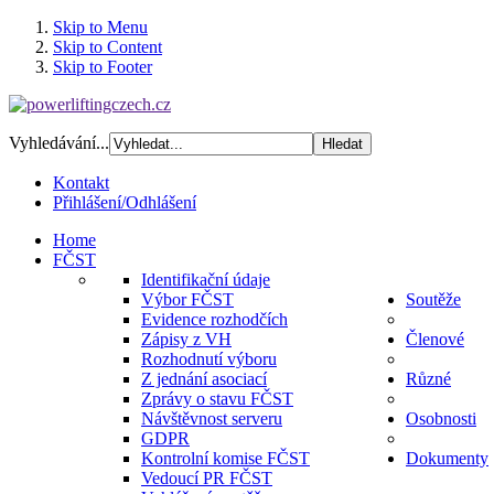
Skip to Menu
Skip to Content
Skip to Footer
Vyhledávání...
Kontakt
Přihlášení/Odhlášení
Home
FČST
Identifikační údaje
Výbor FČST
Soutěže
Evidence rozhodčích
Zápisy z VH
Členové
Rozhodnutí výboru
Z jednání asociací
Různé
Zprávy o stavu FČST
Návštěvnost serveru
Osobnosti
GDPR
Kontrolní komise FČST
Dokumenty
Vedoucí PR FČST