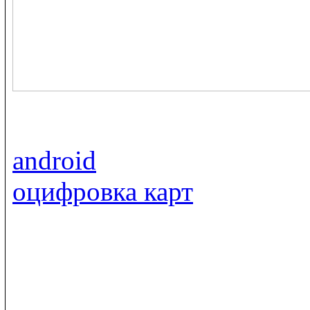
android
оцифровка карт