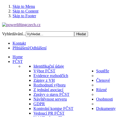
Skip to Menu
Skip to Content
Skip to Footer
Vyhledávání...
Kontakt
Přihlášení/Odhlášení
Home
FČST
Identifikační údaje
Výbor FČST
Soutěže
Evidence rozhodčích
Zápisy z VH
Členové
Rozhodnutí výboru
Z jednání asociací
Různé
Zprávy o stavu FČST
Návštěvnost serveru
Osobnosti
GDPR
Kontrolní komise FČST
Dokumenty
Vedoucí PR FČST