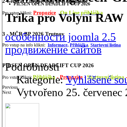
2 Central Europe Cup IPL Olomouc
PILSEN OPEN DEADLIFT CUP 2026
Propozice
On Line přihláška
Pro vstup klikni:
Trika pro Volyni RAW
особенности joomla 2.5
3 - MČR BP 2026 Trutnov
Pro vstup na info klikni:
Informace,
Přihláška
,
Startovní listina
продвижение сайтов
Podrobnosti
PILSEN OPEN DEADLIFT CUP 2026
Kategorie:
Vyhlášené so
Přihláška
-
Propozice
-
Startovní listina
Pro vstup klikni:
Previous
Vytvořeno 25. červenec
Next