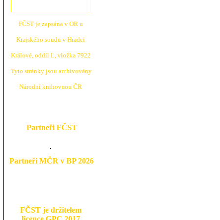
FČST je zapsána v OR u
Krajské
ho soudu v Hradci
Králové, oddíl L, vložka 7922
Tyto stránky jsou archivovány
N
árodní knihovnou ČR
Partneři FČST
Partneři MČR v BP 2026
FČST je držitelem
licence GPC 2017