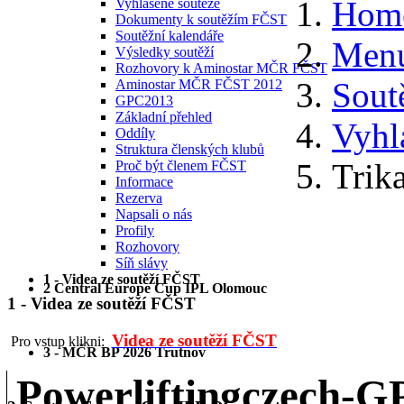
Hom
Vyhlášené soutěže
Dokumenty k soutěžím FČST
Soutěžní kalendáře
Menu
Výsledky soutěží
Rozhovory k Aminostar MČR FČST
Sout
Aminostar MČR FČST 2012
GPC2013
Základní přehled
Vyhl
Oddíly
Struktura členských klubů
Trik
Proč být členem FČST
Informace
Rezerva
Napsali o nás
Profily
Rozhovory
Síň slávy
1 - Videa ze soutěží FČST
2 Central Europe Cup IPL Olomouc
1 - Videa ze soutěží FČST
Videa ze soutěží FČST
Pro vstup klikni:
3 - MČR BP 2026 Trutnov
Powerliftingczech-