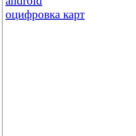
android
оцифровка карт