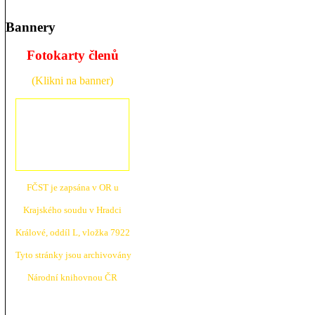
Bannery
Fotokarty členů
(Klikni na banner)
FČST je zapsána v OR u
Krajské
ho soudu v Hradci
Králové, oddíl L, vložka 7922
Tyto stránky jsou archivovány
N
árodní knihovnou ČR