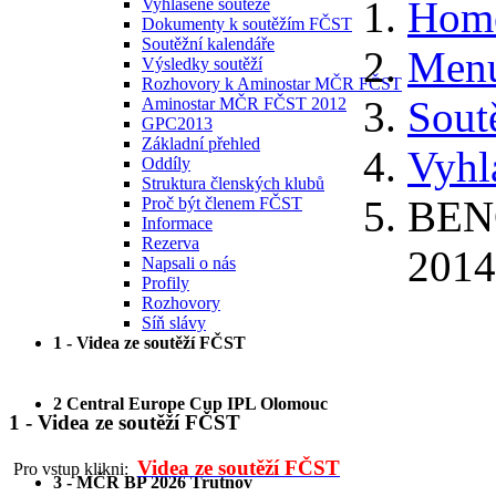
Hom
Vyhlášené soutěže
Dokumenty k soutěžím FČST
Soutěžní kalendáře
Menu
Výsledky soutěží
Rozhovory k Aminostar MČR FČST
Sout
Aminostar MČR FČST 2012
GPC2013
Základní přehled
Vyhl
Oddíly
Struktura členských klubů
BEN
Proč být členem FČST
Informace
Rezerva
2014
Napsali o nás
Profily
Rozhovory
Síň slávy
1 - Videa ze soutěží FČST
2 Central Europe Cup IPL Olomouc
1 - Videa ze soutěží FČST
Videa ze soutěží FČST
Pro vstup klikni:
3 - MČR BP 2026 Trutnov