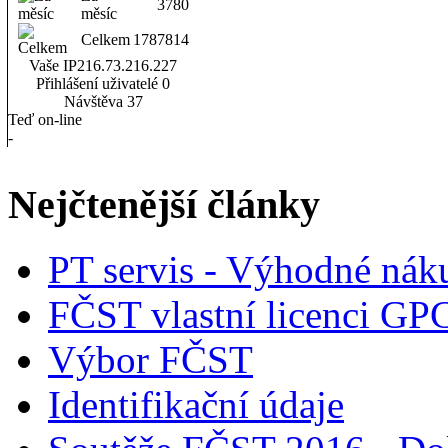
3780
měsíc
Celkem
1787814
Vaše IP
216.73.216.227
Přihlášení uživatelé
0
Návštěva
37
Teď on-line
-
Nejčtenější články
PT servis - Výhodné nák
FČST vlastní licenci GP
Výbor FČST
Identifikační údaje