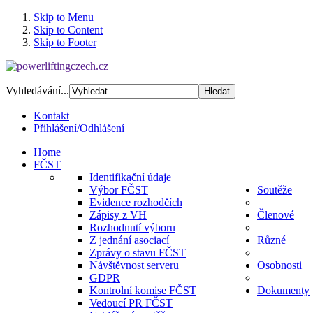
Skip to Menu
Skip to Content
Skip to Footer
Vyhledávání...
Kontakt
Přihlášení/Odhlášení
Home
FČST
Identifikační údaje
Výbor FČST
Soutěže
Evidence rozhodčích
Zápisy z VH
Členové
Rozhodnutí výboru
Z jednání asociací
Různé
Zprávy o stavu FČST
Návštěvnost serveru
Osobnosti
GDPR
Kontrolní komise FČST
Dokumenty
Vedoucí PR FČST