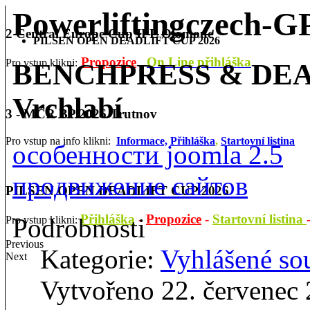
Powerliftingczech-
2 Central Europe Cup IPL Olomouc
PILSEN OPEN DEADLIFT CUP 2026
Propozice
On Line přihláška
Pro vstup klikni:
BENCHPRESS & DEAD
Vrchlabí
3 - MČR BP 2026 Trutnov
Pro vstup na info klikni:
Informace,
Přihláška
,
Startovní listina
особенности joomla 2.5
продвижение сайтов
PILSEN OPEN DEADLIFT CUP 2026
Přihláška
-
Propozice
-
Startovní listina
Podrobnosti
Pro vstup klikni:
Previous
Kategorie:
Vyhlášené so
Next
Vytvořeno 22. červenec