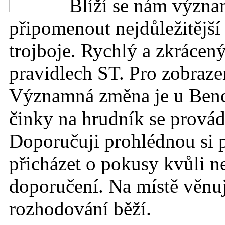
Blíží se nám význa
připomenout nejdůležitější
trojboje. Rychlý a zkrácen
pravidlech ST. Pro zobraze
Významná změna je u Bench
činky na hrudník se provádí
Doporučuji prohlédnou si 
přicházet o pokusy kvůli ne
doporučení. Na místě věnuj
rozhodování běží.