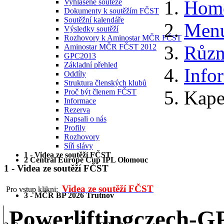
Hom
Vyhlášené soutěže
Dokumenty k soutěžím FČST
Soutěžní kalendáře
Menu
Výsledky soutěží
Rozhovory k Aminostar MČR FČST
Různ
Aminostar MČR FČST 2012
GPC2013
Základní přehled
Info
Oddíly
Struktura členských klubů
Kape
Proč být členem FČST
Informace
Rezerva
Napsali o nás
Profily
Rozhovory
Síň slávy
1 - Videa ze soutěží FČST
2 Central Europe Cup IPL Olomouc
1 - Videa ze soutěží FČST
Videa ze soutěží FČST
Pro vstup klikni:
3 - MČR BP 2026 Trutnov
Powerliftingczech-