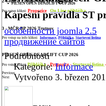
2 Central Europe Cup IPL Olomouc
PILSEN OPEN DEADLIFT CUP 2026
Propozice
On Line přihláška
Pro vstup klikni:
Kapesní pravidla ST p
особенности joomla 2.5
3 - MČR BP 2026 Trutnov
Pro vstup na info klikni:
Informace,
Přihláška
,
Startovní listina
продвижение сайтов
Podrobnosti
PILSEN OPEN DEADLIFT CUP 2026
Kategorie:
Informace
Přihláška
-
Propozice
-
Startovní listina
Pro vstup klikni:
Previous
Vytvořeno 3. březen 20
Next