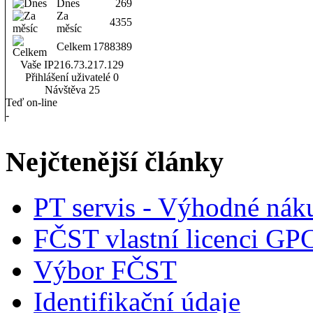
Dnes
269
Za
4355
měsíc
Celkem
1788389
Vaše IP
216.73.217.129
Přihlášení uživatelé
0
Návštěva
25
Teď on-line
-
Nejčtenější články
PT servis - Výhodné nák
FČST vlastní licenci GP
Výbor FČST
Identifikační údaje