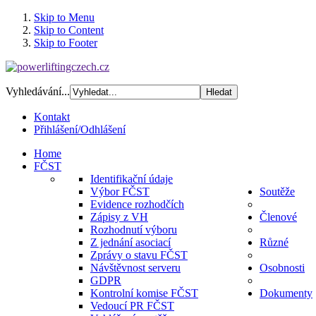
Skip to Menu
Skip to Content
Skip to Footer
Vyhledávání...
Kontakt
Přihlášení/Odhlášení
Home
FČST
Identifikační údaje
Výbor FČST
Soutěže
Evidence rozhodčích
Zápisy z VH
Členové
Rozhodnutí výboru
Z jednání asociací
Různé
Zprávy o stavu FČST
Návštěvnost serveru
Osobnosti
GDPR
Kontrolní komise FČST
Dokumenty
Vedoucí PR FČST