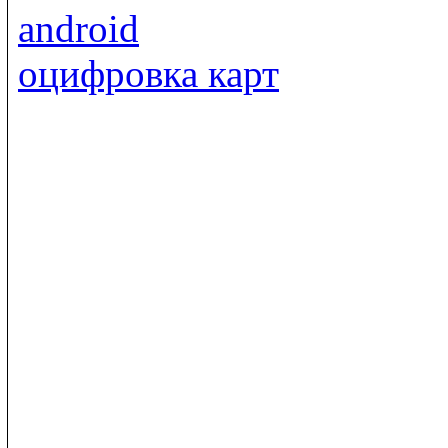
android
оцифровка карт