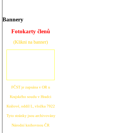
Bannery
Fotokarty členů
(Klikni na banner)
FČST je zapsána v OR u
Krajské
ho soudu v Hradci
Králové, oddíl L, vložka 7922
Tyto stránky jsou archivovány
N
árodní knihovnou ČR