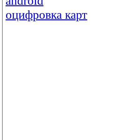
android
оцифровка карт