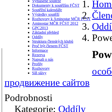
Hom
Vyhlášené soutěže
Dokumenty k soutěžím FČST
Soutěžní kalendáře
Člen
Výsledky soutěží
Rozhovory k Aminostar MČR FČST
Oddí
Aminostar MČR FČST 2012
GPC2013
Základní přehled
Powe
Oddíly
Struktura členských klubů
Proč být členem FČST
Informace
Powe
Rezerva
Napsali o nás
Profily
особ
Rozhovory
Síň slávy
продвижение сайтов
Podrobnosti
Kategorie:
Oddíly