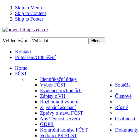
Skip to Menu
Skip to Content
Skip to Footer
Vyhledávání...
Kontakt
Přihlášení/Odhlášení
Home
FČST
Identifikační údaje
Výbor FČST
Soutěže
Evidence rozhodčích
Zápisy z VH
Členové
Rozhodnutí výboru
Z jednání asociací
Různé
Zprávy o stavu FČST
Návštěvnost serveru
Osobnosti
GDPR
Kontrolní komise FČST
Dokumenty
Vedoucí PR FČST