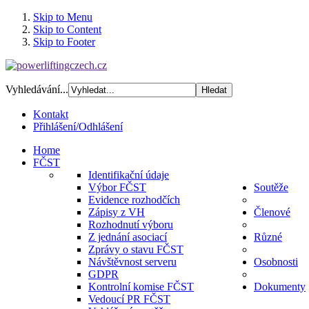
Skip to Menu
Skip to Content
Skip to Footer
Vyhledávání...
Kontakt
Přihlášení/Odhlášení
Home
FČST
Identifikační údaje
Výbor FČST
Soutěže
Evidence rozhodčích
Zápisy z VH
Členové
Rozhodnutí výboru
Z jednání asociací
Různé
Zprávy o stavu FČST
Návštěvnost serveru
Osobnosti
GDPR
Kontrolní komise FČST
Dokumenty
Vedoucí PR FČST