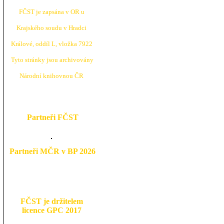
FČST je zapsána v OR u
Krajské
ho soudu v Hradci
Králové, oddíl L, vložka 7922
Tyto stránky jsou archivovány
N
árodní knihovnou ČR
Partneři FČST
Partneři MČR v BP 2026
FČST je držitelem
licence GPC 2017