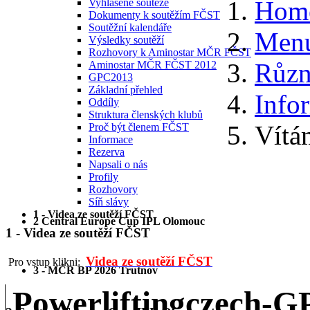
Hom
Vyhlášené soutěže
Dokumenty k soutěžím FČST
Soutěžní kalendáře
Menu
Výsledky soutěží
Rozhovory k Aminostar MČR FČST
Různ
Aminostar MČR FČST 2012
GPC2013
Základní přehled
Info
Oddíly
Struktura členských klubů
Vítá
Proč být členem FČST
Informace
Rezerva
Napsali o nás
Profily
Rozhovory
Síň slávy
1 - Videa ze soutěží FČST
2 Central Europe Cup IPL Olomouc
1 - Videa ze soutěží FČST
Videa ze soutěží FČST
Pro vstup klikni:
3 - MČR BP 2026 Trutnov
Powerliftingczech-