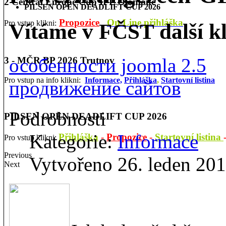
2 Central Europe Cup IPL Olomouc
PILSEN OPEN DEADLIFT CUP 2026
Propozice
On Line přihláška
Pro vstup klikni:
Vítáme v FČST další k
особенности joomla 2.5
3 - MČR BP 2026 Trutnov
Pro vstup na info klikni:
Informace,
Přihláška
,
Startovní listina
продвижение сайтов
Podrobnosti
PILSEN OPEN DEADLIFT CUP 2026
Kategorie:
Informace
Přihláška
-
Propozice
-
Startovní listina
Pro vstup klikni:
Previous
Vytvořeno 26. leden 20
Next