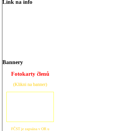
Link na info
Bannery
Fotokarty členů
(Klikni na banner)
FČST je zapsána v OR u