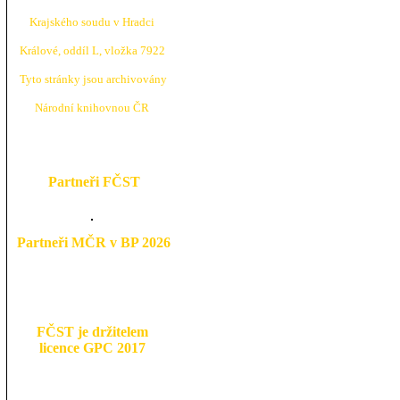
Krajské
ho soudu v Hradci
Králové, oddíl L, vložka 7922
Tyto stránky jsou archivovány
N
árodní knihovnou ČR
Partneři FČST
Partneři MČR v BP 2026
FČST je držitelem
licence GPC 2017