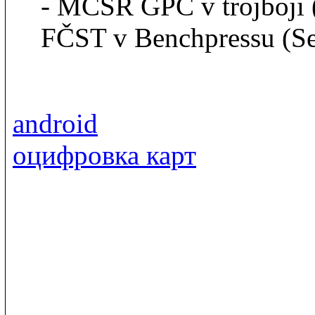
- MČSR GPC v trojboji 
FČST v Benchpressu (S
android
оцифровка карт