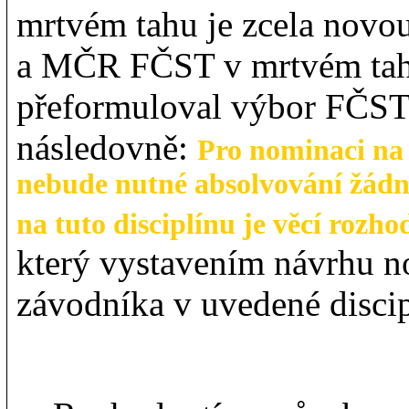
mrtvém tahu je zcela novou
a MČR FČST v mrtvém tahu
přeformuloval výbor FČST
následovně:
Pro nominaci n
nebude nutné absolvování žád
na tuto disciplínu je věcí rozh
který vystavením návrhu n
závodníka v uvedené discip