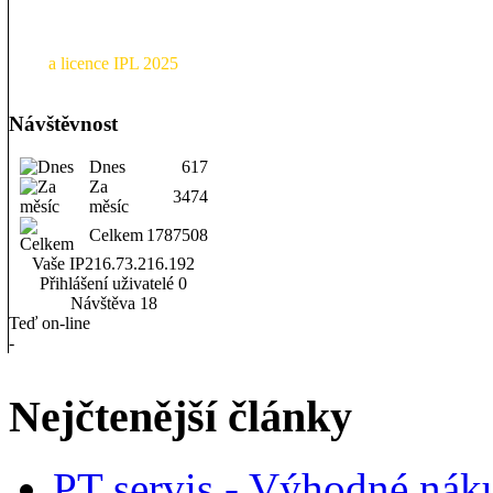
a licence IPL 2025
Návštěvnost
Dnes
617
Za
3474
měsíc
Celkem
1787508
Vaše IP
216.73.216.192
Přihlášení uživatelé
0
Návštěva
18
Teď on-line
-
Nejčtenější články
PT servis - Výhodné nák