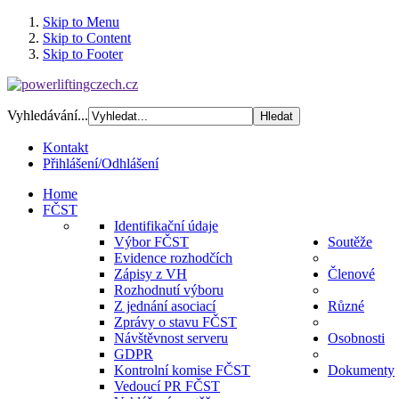
Skip to Menu
Skip to Content
Skip to Footer
Vyhledávání...
Kontakt
Přihlášení/Odhlášení
Home
FČST
Identifikační údaje
Výbor FČST
Soutěže
Evidence rozhodčích
Zápisy z VH
Členové
Rozhodnutí výboru
Z jednání asociací
Různé
Zprávy o stavu FČST
Návštěvnost serveru
Osobnosti
GDPR
Kontrolní komise FČST
Dokumenty
Vedoucí PR FČST