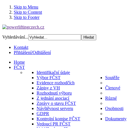
Skip to Menu
Skip to Content
Skip to Footer
Vyhledávání...
Kontakt
Přihlášení/Odhlášení
Home
FČST
Identifikační údaje
Výbor FČST
Soutěže
Evidence rozhodčích
Zápisy z VH
Členové
Rozhodnutí výboru
Z jednání asociací
Různé
Zprávy o stavu FČST
Návštěvnost serveru
Osobnosti
GDPR
Kontrolní komise FČST
Dokumenty
Vedoucí PR FČST