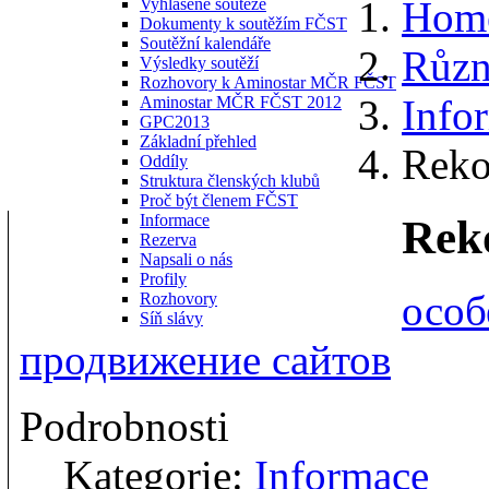
Hom
Vyhlášené soutěže
Dokumenty k soutěžím FČST
Soutěžní kalendáře
Různ
Výsledky soutěží
Rozhovory k Aminostar MČR FČST
Info
Aminostar MČR FČST 2012
GPC2013
Základní přehled
Reko
Oddíly
Struktura členských klubů
Proč být členem FČST
Informace
Rek
Rezerva
Napsali o nás
Profily
особ
Rozhovory
Síň slávy
продвижение сайтов
Podrobnosti
Kategorie:
Informace