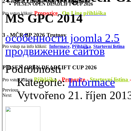
2 Central Europe Cup IPL Olomouc
PILSEN OPEN DEADLIFT CUP 2026
Propozice
On Line přihláška
Pro vstup klikni:
MS GPC 2014
особенности joomla 2.5
3 - MČR BP 2026 Trutnov
Pro vstup na info klikni:
Informace,
Přihláška
,
Startovní listina
продвижение сайтов
Podrobnosti
PILSEN OPEN DEADLIFT CUP 2026
Kategorie:
Informace
Přihláška
-
Propozice
-
Startovní listina
Pro vstup klikni:
Previous
Vytvořeno 21. říjen 201
Next