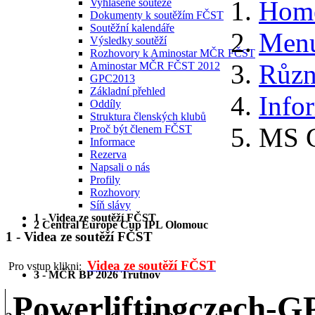
Hom
Vyhlášené soutěže
Dokumenty k soutěžím FČST
Soutěžní kalendáře
Menu
Výsledky soutěží
Rozhovory k Aminostar MČR FČST
Různ
Aminostar MČR FČST 2012
GPC2013
Základní přehled
Info
Oddíly
Struktura členských klubů
MS 
Proč být členem FČST
Informace
Rezerva
Napsali o nás
Profily
Rozhovory
Síň slávy
1 - Videa ze soutěží FČST
2 Central Europe Cup IPL Olomouc
1 - Videa ze soutěží FČST
Videa ze soutěží FČST
Pro vstup klikni:
3 - MČR BP 2026 Trutnov
Powerliftingczech-