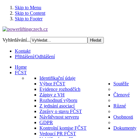
Skip to Menu
Skip to Content
Skip to Footer
Vyhledávání...
Kontakt
Přihlášení/Odhlášení
Home
FČST
Identifikační údaje
Výbor FČST
Soutěže
Evidence rozhodčích
Zápisy z VH
Členové
Rozhodnutí výboru
Z jednání asociací
Různé
Zprávy o stavu FČST
Návštěvnost serveru
Osobnosti
GDPR
Kontrolní komise FČST
Dokumenty
Vedoucí PR FČST