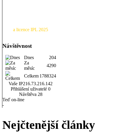
a licence IPL 2025
Návštěvnost
Dnes
204
Za
4290
měsíc
Celkem
1788324
Vaše IP
216.73.216.142
Přihlášení uživatelé
0
Návštěva
28
Teď on-line
-
Nejčtenější články