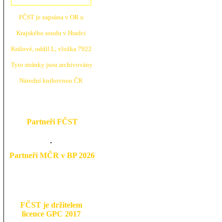
FČST je zapsána v OR u
Krajské
ho soudu v Hradci
Králové, oddíl L, vložka 7922
Tyto stránky jsou archivovány
N
árodní knihovnou ČR
Partneři FČST
Partneři MČR v BP 2026
FČST je držitelem
licence GPC 2017