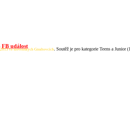
-
FB událost
. Soutěž je pro kategorie Teens a Junior (
 2013 ve slovenských Giraltovcích