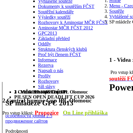
Home
Vyhlášené soutěže
Menu - Cze
Dokumenty k soutěžím FČST
Soutěže
Soutěžní kalendáře
Vyhlášené s
Výsledky soutěží
SP mládeže
Rozhovory k Aminostar MČR FČST
Aminostar MČR FČST 2012
GPC2013
Základní přehled
Oddíly
Struktura členských klubů
Proč být členem FČST
1 - Videa
Informace
Rezerva
Napsali o nás
Pro vstup k
Profily
soutěží 
Rozhovory
Power
Síň slávy
1 - Videa ze soutěží FČST
2 Central Europe Cup IPL Olomouc
3 - MČR BP 2026 Trutnov
PILSEN OPEN DEADLIFT CUP 2026
2 Central Europe Cup IPL Olomouc
SP mládeže GPC 2013
Propozice
On Line přihláška
Pro vstup klikni:
особенности joomla 2.5
продвижение сайтов
Podrobnosti