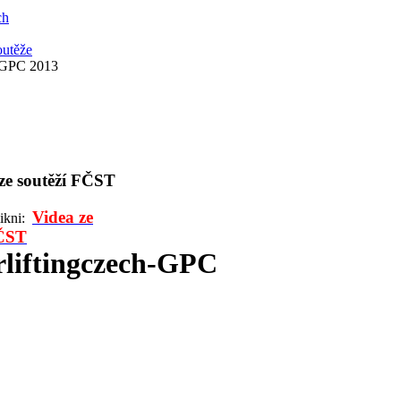
ch
outěže
 GPC 2013
 ze soutěží FČST
Videa ze
likni:
FČST
liftingczech-GPC