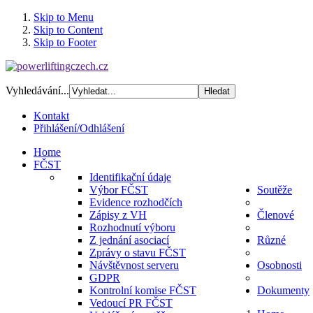
Skip to Menu
Skip to Content
Skip to Footer
Vyhledávání...
Kontakt
Přihlášení/Odhlášení
Home
FČST
Identifikační údaje
Výbor FČST
Soutěže
Evidence rozhodčích
Zápisy z VH
Členové
Rozhodnutí výboru
Z jednání asociací
Různé
Zprávy o stavu FČST
Návštěvnost serveru
Osobnosti
GDPR
Kontrolní komise FČST
Dokumenty
Vedoucí PR FČST