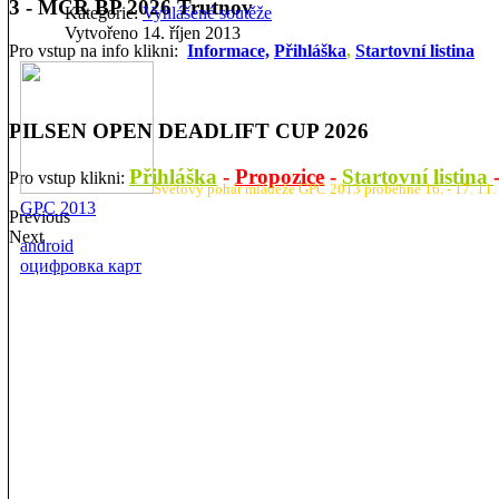
3 - MČR BP 2026 Trutnov
Kategorie:
Vyhlášené soutěže
Vytvořeno 14. říjen 2013
Pro vstup na info klikni:
Informace,
Přihláška
,
Startovní listina
PILSEN OPEN DEADLIFT CUP 2026
Přihláška
-
Propozice
-
Startovní listina
Pro vstup klikni:
Světový pohár mládeže GPC 2013 proběhne 16. - 17. 11.
GPC 2013
Previous
Next
android
оцифровка карт