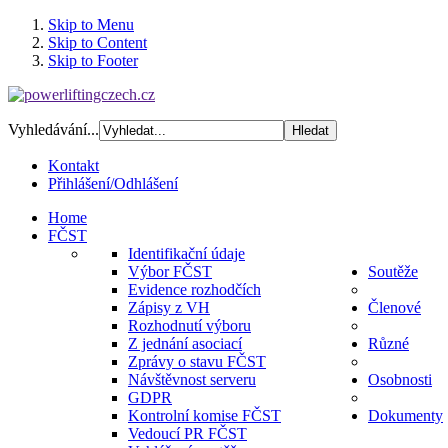
Skip to Menu
Skip to Content
Skip to Footer
Vyhledávání...
Kontakt
Přihlášení/Odhlášení
Home
FČST
Identifikační údaje
Výbor FČST
Soutěže
Evidence rozhodčích
Zápisy z VH
Členové
Rozhodnutí výboru
Z jednání asociací
Různé
Zprávy o stavu FČST
Návštěvnost serveru
Osobnosti
GDPR
Kontrolní komise FČST
Dokumenty
Vedoucí PR FČST