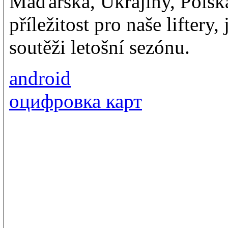
Maďarska, Ukrajiny, Polska
příležitost pro naše liftery
soutěži letošní sezónu.
android
оцифровка карт