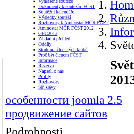
Hom
Vyhlášené soutěže
Dokumenty k soutěžím FČST
Soutěžní kalendáře
Různ
Výsledky soutěží
Rozhovory k Aminostar MČR FČST
Info
Aminostar MČR FČST 2012
GPC2013
Základní přehled
Svět
Oddíly
Struktura členských klubů
Proč být členem FČST
Informace
Svě
Rezerva
Napsali o nás
201
Profily
Rozhovory
Síň slávy
особенности joomla 2.5
продвижение сайтов
Podrobnosti