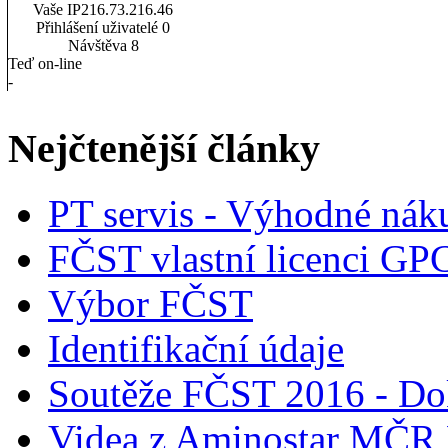
Vaše IP
216.73.216.46
Přihlášení uživatelé
0
Návštěva
8
Teď on-line
-
Nejčtenější články
PT servis - Výhodné nák
FČST vlastní licenci GP
Výbor FČST
Identifikační údaje
Soutěže FČST 2016 - Do
Videa z Aminostar MČR