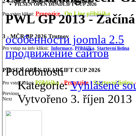
2 Central Europe Cup IPL Olomouc
PILSEN OPEN DEADLIFT CUP 2026
Propozice
On Line přihláška
Pro vstup klikni:
PWL GP 2013 - Začíná 
особенности joomla 2.5
3 - MČR BP 2026 Trutnov
Pro vstup na info klikni:
Informace,
Přihláška
,
Startovní listina
продвижение сайтов
Podrobnosti
PILSEN OPEN DEADLIFT CUP 2026
Kategorie:
Vyhlášené so
Přihláška
-
Propozice
-
Startovní listina
Pro vstup klikni:
Previous
Vytvořeno 3. říjen 2013
Next