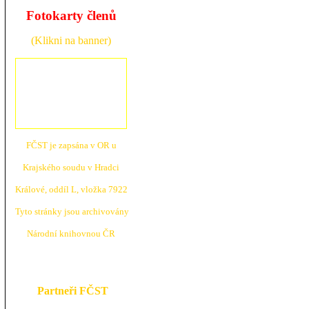
Fotokarty členů
(Klikni na banner)
FČST je zapsána v OR u
Krajské
ho soudu v Hradci
Králové, oddíl L, vložka 7922
Tyto stránky jsou archivovány
N
árodní knihovnou ČR
Partneři FČST