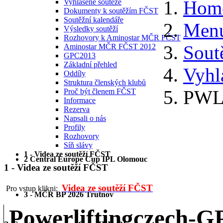
Hom
Vyhlášené soutěže
Dokumenty k soutěžím FČST
Soutěžní kalendáře
Menu
Výsledky soutěží
Rozhovory k Aminostar MČR FČST
Sout
Aminostar MČR FČST 2012
GPC2013
Základní přehled
Vyhl
Oddíly
Struktura členských klubů
PWL 
Proč být členem FČST
Informace
Rezerva
Napsali o nás
Profily
Rozhovory
Síň slávy
1 - Videa ze soutěží FČST
2 Central Europe Cup IPL Olomouc
1 - Videa ze soutěží FČST
Videa ze soutěží FČST
Pro vstup klikni:
3 - MČR BP 2026 Trutnov
Powerliftingczech-