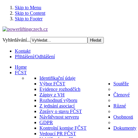
Skip to Menu
Skip to Content
Skip to Footer
Vyhledávání...
Kontakt
Přihlášení/Odhlášení
Home
FČST
Identifikační údaje
Výbor FČST
Soutěže
Evidence rozhodčích
Zápisy z VH
Členové
Rozhodnutí výboru
Z jednání asociací
Různé
Zprávy o stavu FČST
Návštěvnost serveru
Osobnosti
GDPR
Kontrolní komise FČST
Dokumenty
Vedoucí PR FČST