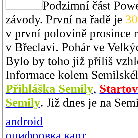
Podzimní část Powe
závody. První na řadě je
30
v první polovině prosince 
v Břeclavi. Pohár ve Velký
Bylo by toho již příliš vz
Informace kolem Semilskéh
Přihláška Semily
,
Startov
Semily
. Již dnes je na Semi
android
оцифровка карт