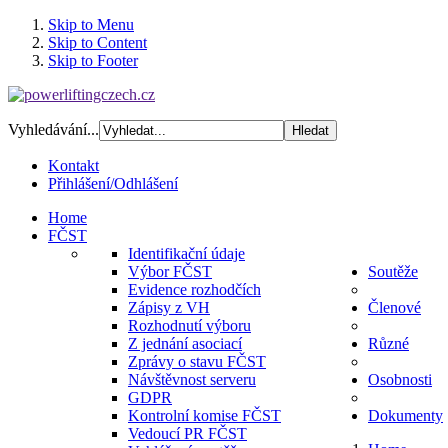
Skip to Menu
Skip to Content
Skip to Footer
Vyhledávání...
Kontakt
Přihlášení/Odhlášení
Home
FČST
Identifikační údaje
Výbor FČST
Soutěže
Evidence rozhodčích
Zápisy z VH
Členové
Rozhodnutí výboru
Z jednání asociací
Různé
Zprávy o stavu FČST
Návštěvnost serveru
Osobnosti
GDPR
Kontrolní komise FČST
Dokumenty
Vedoucí PR FČST