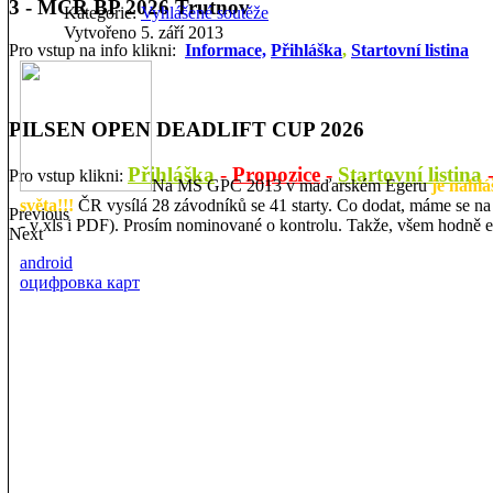
3 - MČR BP 2026 Trutnov
Kategorie:
Vyhlášené soutěže
Vytvořeno 5. září 2013
Pro vstup na info klikni:
Informace,
Přihláška
,
Startovní listina
PILSEN OPEN DEADLIFT CUP 2026
Přihláška
-
Propozice
-
Startovní listina
Pro vstup klikni:
Na MS GPC 2013 v maďarském Egeru
je nahlá
světa!!!
ČR vysílá 28 závodníků se 41 starty. Co dodat, máme se na 
Previous
- v xls i PDF). Prosím nominované o kontrolu. Takže, všem hodně e
Next
android
оцифровка карт