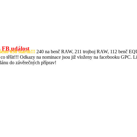
-
FB událost
šeno 658 startů!!!
240 na benč RAW, 211 trojboj RAW, 112 benč EQUIP
co těšit!!! Odkazy na nominace jsou již vloženy na facebooku GPC. Lis
lánu do závěrečných příprav!