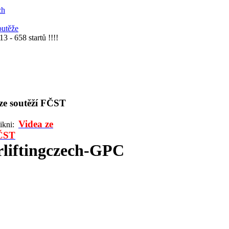
ch
outěže
 - 658 startů !!!!
 ze soutěží FČST
Videa ze
likni:
FČST
liftingczech-GPC