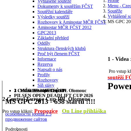
Home
Vyhlášené soutěže
Menu - Cze
Dokumenty k soutěžím FČST
Soutěže
Soutěžní kalendáře
Vyhlášené s
Výsledky soutěží
MS GPC 2013
Rozhovory k Aminostar MČR FČST
Aminostar MČR FČST 2012
GPC2013
Základní přehled
Oddíly
Struktura členských klubů
Proč být členem FČST
1 - Videa
Informace
Rezerva
Napsali o nás
Pro vstup k
Profily
soutěží 
Rozhovory
Power
Síň slávy
1 - Videa ze soutěží FČST
2 Central Europe Cup IPL Olomouc
3 - MČR BP 2026 Trutnov
PILSEN OPEN DEADLIFT CUP 2026
2 Central Europe Cup IPL Olomouc
MS GPC 2013 - 658 startů !!!!
Propozice
On Line přihláška
Pro vstup klikni:
особенности joomla 2.5
продвижение сайтов
Podrobnosti