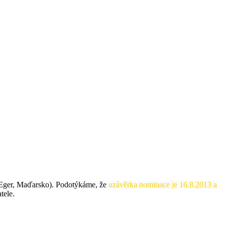
Eger, Maďarsko). Podotýkáme, že
uzávěrka nominace je 16.8.2013 a
tele.