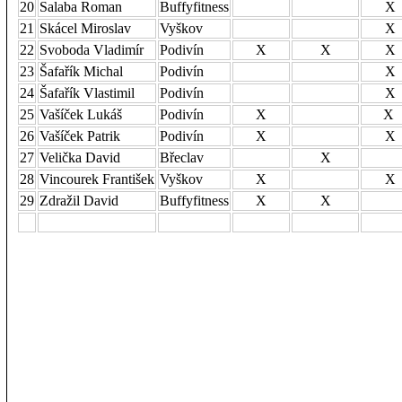
20
Salaba Roman
Buffyfitness
X
21
Skácel Miroslav
Vyškov
X
22
Svoboda Vladimír
Podivín
X
X
X
23
Šafařík Michal
Podivín
X
24
Šafařík Vlastimil
Podivín
X
25
Vašíček Lukáš
Podivín
X
X
26
Vašíček Patrik
Podivín
X
X
27
Velička David
Břeclav
X
28
Vincourek František
Vyškov
X
X
29
Zdražil David
Buffyfitness
X
X