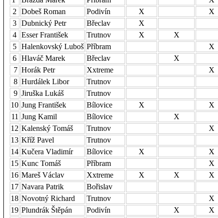
2
Dobeš Roman
Podivín
X
X
3
Dubnický Petr
Břeclav
X
4
Esser František
Trutnov
X
X
5
Halenkovský Luboš
Příbram
X
6
Hlaváč Marek
Břeclav
X
7
Horák Petr
Xxtreme
X
8
Hurdálek Libor
Trutnov
9
Jiruška Lukáš
Trutnov
10
Jung František
Bílovice
X
X
11
Jung Kamil
Bílovice
X
12
Kalenský Tomáš
Trutnov
X
13
Kříž Pavel
Trutnov
14
Kučera Vladimír
Bílovice
X
X
15
Kunc Tomáš
Příbram
X
16
Mareš Václav
Xxtreme
X
X
X
17
Navara Patrik
Bořislav
18
Novotný Richard
Trutnov
X
19
Plundrák Štěpán
Podivín
X
X