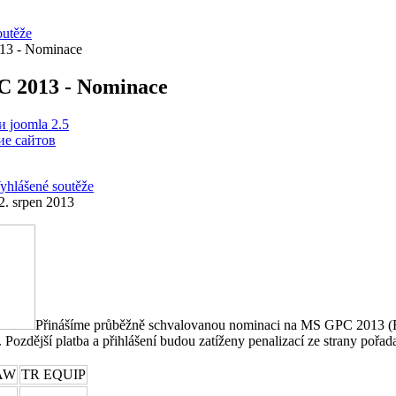
outěže
3 - Nominace
 2013 - Nominace
 joomla 2.5
е сайтов
yhlášené soutěže
2. srpen 2013
Přinášíme průběžně schvalovanou nominaci na MS GPC 2013 (
. Pozdější platba a přihlášení budou zatíženy penalizací ze strany pořada
AW
TR EQUIP