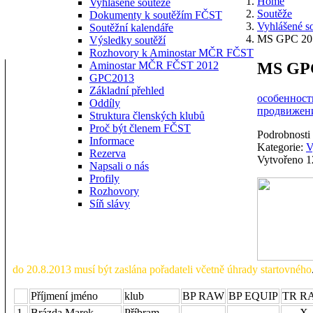
Home
Vyhlášené soutěže
Soutěže
Dokumenty k soutěžím FČST
Vyhlášené s
Soutěžní kalendáře
MS GPC 201
Výsledky soutěží
Rozhovory k Aminostar MČR FČST
MS GPC
Aminostar MČR FČST 2012
GPC2013
Základní přehled
особенности
Oddíly
продвижени
Struktura členských klubů
Proč být členem FČST
Podrobnosti
Informace
Kategorie:
V
Rezerva
Vytvořeno 1
Napsali o nás
Profily
Rozhovory
Síň slávy
do 20.8.2013 musí být zaslána pořadateli včetně úhrady startovného
Příjmení jméno
klub
BP RAW
BP EQUIP
TR R
1
Brázda Marek
Příbram
X