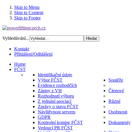
Skip to Menu
Skip to Content
Skip to Footer
Vyhledávání...
Kontakt
Přihlášení/Odhlášení
Home
FČST
Identifikační údaje
Výbor FČST
Soutěže
Evidence rozhodčích
Zápisy z VH
Členové
Rozhodnutí výboru
Z jednání asociací
Různé
Zprávy o stavu FČST
Návštěvnost serveru
Osobnosti
GDPR
Kontrolní komise FČST
Dokumenty
Vedoucí PR FČST