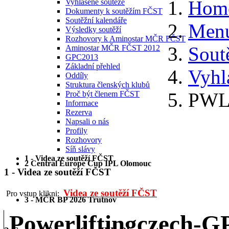
Hom
Vyhlášené soutěže
Dokumenty k soutěžím FČST
Soutěžní kalendáře
Menu
Výsledky soutěží
Rozhovory k Aminostar MČR FČST
Sout
Aminostar MČR FČST 2012
GPC2013
Základní přehled
Vyhl
Oddíly
Struktura členských klubů
PWL 
Proč být členem FČST
Informace
Rezerva
Napsali o nás
Profily
Rozhovory
Síň slávy
1 - Videa ze soutěží FČST
2 Central Europe Cup IPL Olomouc
1 - Videa ze soutěží FČST
Videa ze soutěží FČST
Pro vstup klikni:
3 - MČR BP 2026 Trutnov
Powerliftingczech-