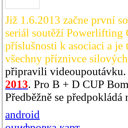
Již 1.6.2013 začne první s
seriál soutěží Powerliftin
příslušnosti k asociaci a j
všechny příznivce silových
připravili videoupoutávku
2013
. Pro B + D CUP Bom
Předběžně se předpokládá 
android
оцифровка карт