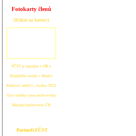
Fotokarty členů
(Klikni na banner)
FČST je zapsána v OR u
Krajské
ho soudu v Hradci
Králové, oddíl L, vložka 7922
Tyto stránky jsou archivovány
N
árodní knihovnou ČR
Partneři FČST