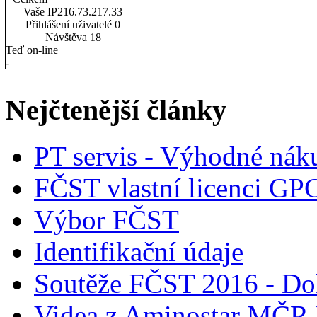
Vaše IP
216.73.217.33
Přihlášení uživatelé
0
Návštěva
18
Teď on-line
-
Nejčtenější články
PT servis - Výhodné nák
FČST vlastní licenci GP
Výbor FČST
Identifikační údaje
Soutěže FČST 2016 - Do
Videa z Aminostar MČR