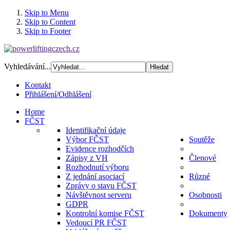
Skip to Menu
Skip to Content
Skip to Footer
Vyhledávání...
Kontakt
Přihlášení/Odhlášení
Home
FČST
Identifikační údaje
Výbor FČST
Soutěže
Evidence rozhodčích
Zápisy z VH
Členové
Rozhodnutí výboru
Z jednání asociací
Různé
Zprávy o stavu FČST
Návštěvnost serveru
Osobnosti
GDPR
Kontrolní komise FČST
Dokumenty
Vedoucí PR FČST