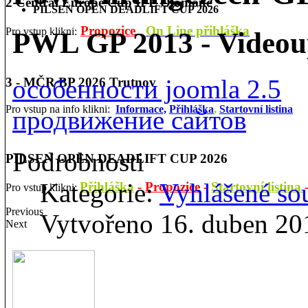
2 Central Europe Cup IPL Olomouc
PILSEN OPEN DEADLIFT CUP 2026
Propozice
On Line přihláška
Pro vstup klikni:
PWL GP 2013 - Videou
особенности joomla 2.5
3 - MČR BP 2026 Trutnov
Pro vstup na info klikni:
Informace,
Přihláška
,
Startovní listina
продвижение сайтов
Podrobnosti
PILSEN OPEN DEADLIFT CUP 2026
Kategorie:
Vyhlášené so
Přihláška
-
Propozice
-
Startovní listina
Pro vstup klikni:
Previous
Vytvořeno 16. duben 20
Next