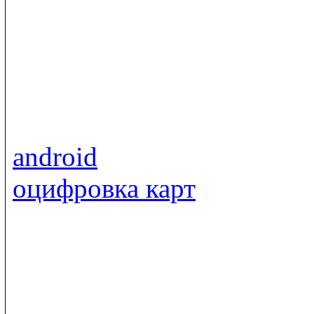
android
оцифровка карт