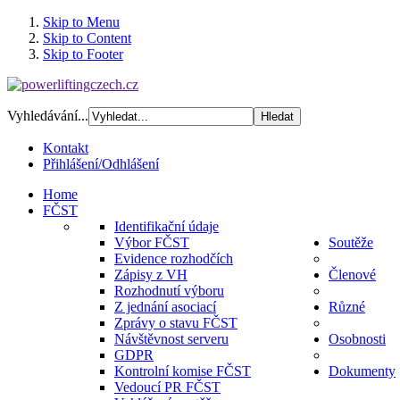
Skip to Menu
Skip to Content
Skip to Footer
Vyhledávání...
Kontakt
Přihlášení/Odhlášení
Home
FČST
Identifikační údaje
Výbor FČST
Soutěže
Evidence rozhodčích
Zápisy z VH
Členové
Rozhodnutí výboru
Z jednání asociací
Různé
Zprávy o stavu FČST
Návštěvnost serveru
Osobnosti
GDPR
Kontrolní komise FČST
Dokumenty
Vedoucí PR FČST