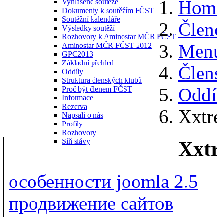
Hom
Vyhlášené soutěže
Dokumenty k soutěžím FČST
Soutěžní kalendáře
Člen
Výsledky soutěží
Rozhovory k Aminostar MČR FČST
Menu
Aminostar MČR FČST 2012
GPC2013
Základní přehled
Člen
Oddíly
Struktura členských klubů
Oddí
Proč být členem FČST
Informace
Rezerva
Xxtr
Napsali o nás
Profily
Rozhovory
Síň slávy
Xxt
особенности joomla 2.5
продвижение сайтов