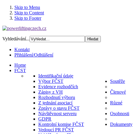
Skip to Menu
Skip to Content
Skip to Footer
Vyhledávání...
Kontakt
Přihlášení/Odhlášení
Home
FČST
Identifikační údaje
Výbor FČST
Soutěže
Evidence rozhodčích
Zápisy z VH
Členové
Rozhodnutí výboru
Z jednání asociací
Různé
Zprávy o stavu FČST
Návštěvnost serveru
Osobnosti
GDPR
Kontrolní komise FČST
Dokumenty
Vedoucí PR FČST