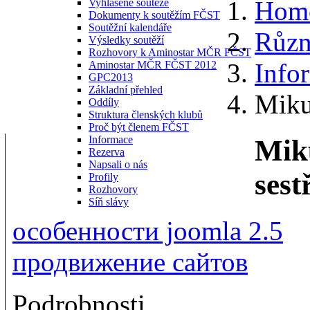
Hom
Vyhlášené soutěže
Dokumenty k soutěžím FČST
Soutěžní kalendáře
Různ
Výsledky soutěží
Rozhovory k Aminostar MČR FČST
Info
Aminostar MČR FČST 2012
GPC2013
Základní přehled
Miku
Oddíly
Struktura členských klubů
Proč být členem FČST
Informace
Miku
Rezerva
Napsali o nás
sest
Profily
Rozhovory
Síň slávy
особенности joomla 2.5
продвижение сайтов
Podrobnosti