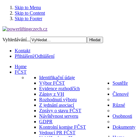
Skip to Menu
Skip to Content
Skip to Footer
Vyhledávání...
Kontakt
Přihlášení/Odhlášení
Home
FČST
Identifikační údaje
Výbor FČST
Soutěže
Evidence rozhodčích
Zápisy z VH
Členové
Rozhodnutí výboru
Z jednání asociací
Různé
Zprávy o stavu FČST
Návštěvnost serveru
Osobnosti
GDPR
Kontrolní komise FČST
Dokumenty
Vedoucí PR FČST