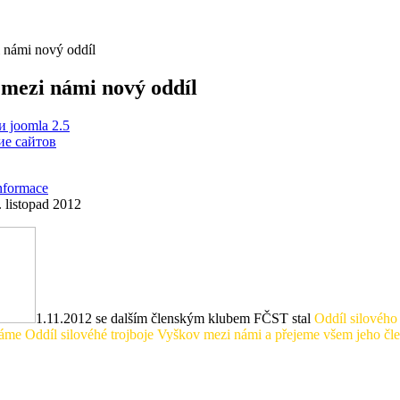
 námi nový oddíl
mezi námi nový oddíl
 joomla 2.5
е сайтов
nformace
 listopad 2012
1.11.2012 se dalším členským klubem FČST stal
Oddíl silového
áme Oddíl silovéhé trojboje Vyškov mezi námi a přejeme všem jeho čle