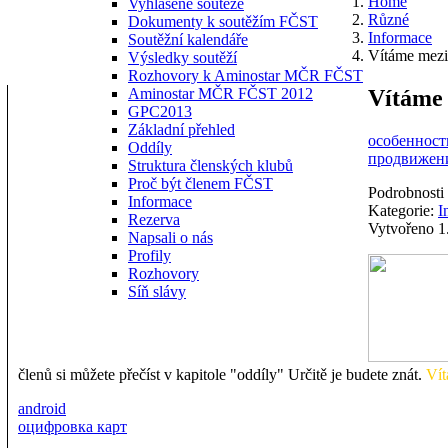
Home
Vyhlášené soutěže
Různé
Dokumenty k soutěžím FČST
Informace
Soutěžní kalendáře
Vítáme mezi
Výsledky soutěží
Rozhovory k Aminostar MČR FČST
Vítáme 
Aminostar MČR FČST 2012
GPC2013
Základní přehled
особенности
Oddíly
продвижени
Struktura členských klubů
Proč být členem FČST
Podrobnosti
Informace
Kategorie:
I
Rezerva
Vytvořeno 1.
Napsali o nás
Profily
Rozhovory
Síň slávy
členů si můžete přečíst v kapitole "oddíly" Určitě je budete znát.
Vít
android
оцифровка карт