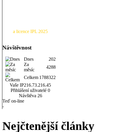
a licence IPL 2025
Návštěvnost
Dnes
202
Za
4288
měsíc
Celkem
1788322
Vaše IP
216.73.216.45
Přihlášení uživatelé
0
Návštěva
26
Teď on-line
-
Nejčtenější články