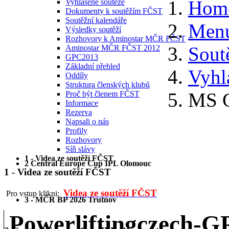
Hom
Vyhlášené soutěže
Dokumenty k soutěžím FČST
Soutěžní kalendáře
Menu
Výsledky soutěží
Rozhovory k Aminostar MČR FČST
Sout
Aminostar MČR FČST 2012
GPC2013
Základní přehled
Vyhl
Oddíly
Struktura členských klubů
MS G
Proč být členem FČST
Informace
Rezerva
Napsali o nás
Profily
Rozhovory
Síň slávy
1 - Videa ze soutěží FČST
2 Central Europe Cup IPL Olomouc
1 - Videa ze soutěží FČST
Videa ze soutěží FČST
Pro vstup klikni:
3 - MČR BP 2026 Trutnov
Powerliftingczech-