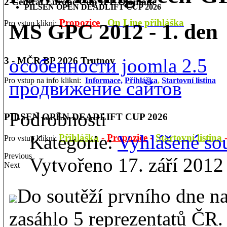
2 Central Europe Cup IPL Olomouc
PILSEN OPEN DEADLIFT CUP 2026
Propozice
On Line přihláška
Pro vstup klikni:
MS GPC 2012 - 1. den
особенности joomla 2.5
3 - MČR BP 2026 Trutnov
Pro vstup na info klikni:
Informace,
Přihláška
,
Startovní listina
продвижение сайтов
Podrobnosti
PILSEN OPEN DEADLIFT CUP 2026
Kategorie:
Vyhlášené so
Přihláška
-
Propozice
-
Startovní listina
Pro vstup klikni:
Previous
Vytvořeno 17. září 2012
Next
Do soutěží prvního dne
zasáhlo 5 reprezentatů ČR. 