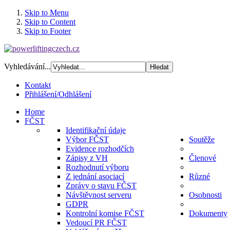
Skip to Menu
Skip to Content
Skip to Footer
Vyhledávání...
Kontakt
Přihlášení/Odhlášení
Home
FČST
Identifikační údaje
Výbor FČST
Soutěže
Evidence rozhodčích
Zápisy z VH
Členové
Rozhodnutí výboru
Z jednání asociací
Různé
Zprávy o stavu FČST
Návštěvnost serveru
Osobnosti
GDPR
Kontrolní komise FČST
Dokumenty
Vedoucí PR FČST