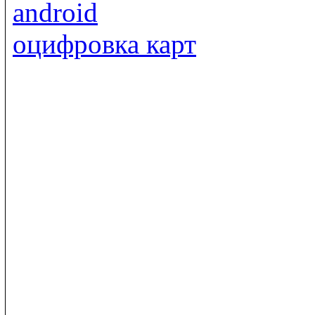
android
оцифровка карт