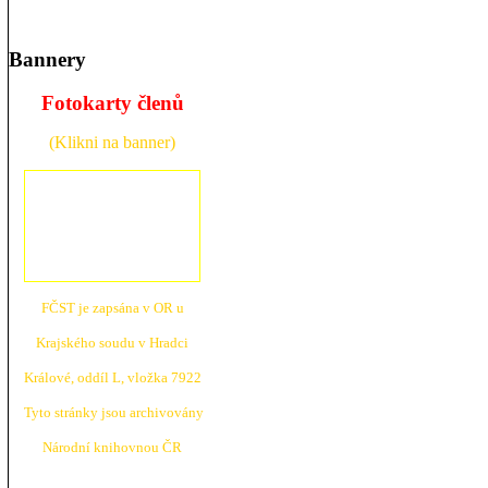
Bannery
Fotokarty členů
(Klikni na banner)
FČST je zapsána v OR u
Krajské
ho soudu v Hradci
Králové, oddíl L, vložka 7922
Tyto stránky jsou archivovány
N
árodní knihovnou ČR