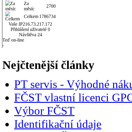
Za
2700
měsíc
Celkem
1786734
Vaše IP
216.73.217.172
Přihlášení uživatelé
0
Návštěva
24
Teď on-line
-
Nejčtenější články
PT servis - Výhodné nák
FČST vlastní licenci GP
Výbor FČST
Identifikační údaje