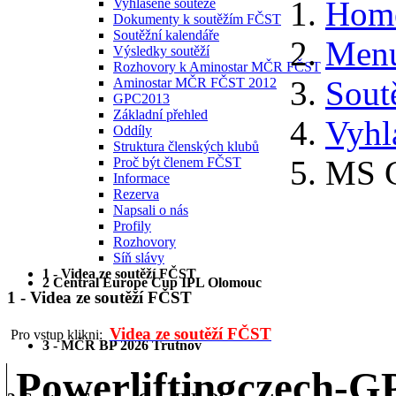
Hom
Vyhlášené soutěže
Dokumenty k soutěžím FČST
Soutěžní kalendáře
Menu
Výsledky soutěží
Rozhovory k Aminostar MČR FČST
Sout
Aminostar MČR FČST 2012
GPC2013
Základní přehled
Vyhl
Oddíly
Struktura členských klubů
MS 
Proč být členem FČST
Informace
Rezerva
Napsali o nás
Profily
Rozhovory
Síň slávy
1 - Videa ze soutěží FČST
2 Central Europe Cup IPL Olomouc
1 - Videa ze soutěží FČST
Videa ze soutěží FČST
Pro vstup klikni:
3 - MČR BP 2026 Trutnov
Powerliftingczech-