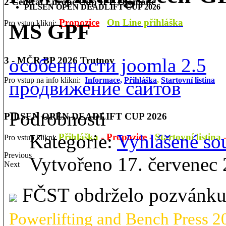
2 Central Europe Cup IPL Olomouc
PILSEN OPEN DEADLIFT CUP 2026
Propozice
On Line přihláška
Pro vstup klikni:
MS GPF
особенности joomla 2.5
3 - MČR BP 2026 Trutnov
Pro vstup na info klikni:
Informace,
Přihláška
,
Startovní listina
продвижение сайтов
Podrobnosti
PILSEN OPEN DEADLIFT CUP 2026
Kategorie:
Vyhlášené so
Přihláška
-
Propozice
-
Startovní listina
Pro vstup klikni:
Previous
Vytvořeno 17. červenec
Next
FČST obdrželo pozvánk
Powerlifting and Bench Press 2