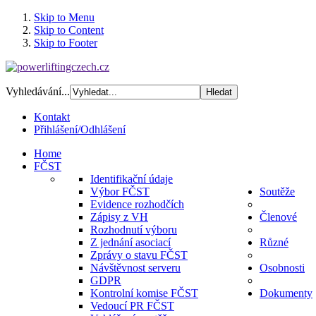
Skip to Menu
Skip to Content
Skip to Footer
Vyhledávání...
Kontakt
Přihlášení/Odhlášení
Home
FČST
Identifikační údaje
Výbor FČST
Soutěže
Evidence rozhodčích
Zápisy z VH
Členové
Rozhodnutí výboru
Z jednání asociací
Různé
Zprávy o stavu FČST
Návštěvnost serveru
Osobnosti
GDPR
Kontrolní komise FČST
Dokumenty
Vedoucí PR FČST