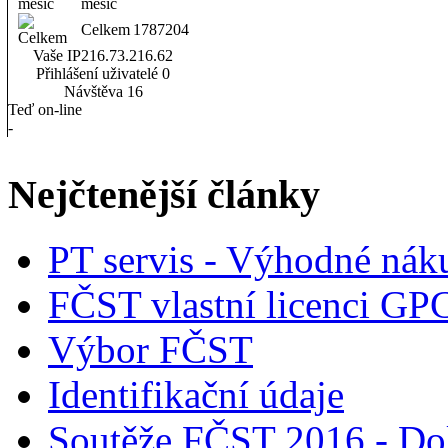
měsíc
Celkem
1787204
Vaše IP
216.73.216.62
Přihlášení uživatelé
0
Návštěva
16
Teď on-line
-
Nejčtenější články
PT servis - Výhodné nák
FČST vlastní licenci GP
Výbor FČST
Identifikační údaje
Soutěže FČST 2016 - Do