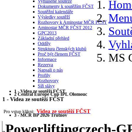
Hom
Vyhlášené soutěže
Dokumenty k soutěžím FČST
Soutěžní kalendáře
Menu
Výsledky soutěží
Rozhovory k Aminostar MČR FČST
Sout
Aminostar MČR FČST 2012
GPC2013
Základní přehled
Vyhl
Oddíly
Struktura členských klubů
MS G
Proč být členem FČST
Informace
Rezerva
Napsali o nás
Profily
Rozhovory
Síň slávy
1 - Videa ze soutěží FČST
2 Central Europe Cup IPL Olomouc
1 - Videa ze soutěží FČST
Videa ze soutěží FČST
Pro vstup klikni:
3 - MČR BP 2026 Trutnov
Powerliftingczech-