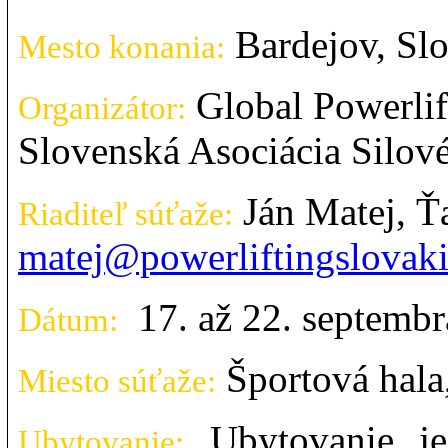
Bardejov, Sl
Mesto konania:
Global Powerlif
Organizátor:
Slovenská Asociácia Silov
Ján Matej, Ť
Riaditeľ súťaže:
matej@powerliftingslovak
17. až 22. septemb
Dátum:
Športová hala
Miesto súťaže:
Ubytovanie je
Ubytovanie: