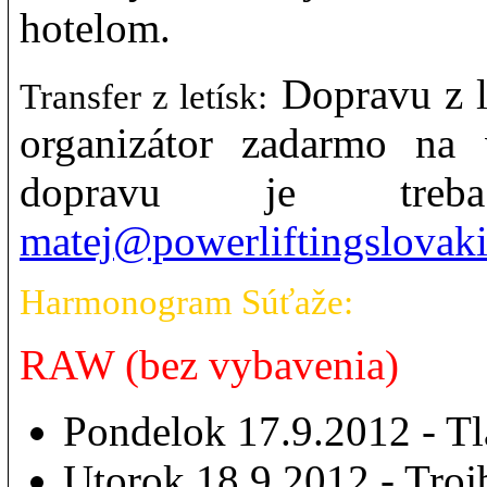
hotelom.
Dopravu z l
Transfer z letísk:
organizátor zadarmo na 
dopravu je treb
matej@powerliftingslovak
Harmonogram Súťaže:
RAW (bez vybavenia)
Pondelok 17.9.2012 - Tl
Utorok 18.9.2012 - Troj