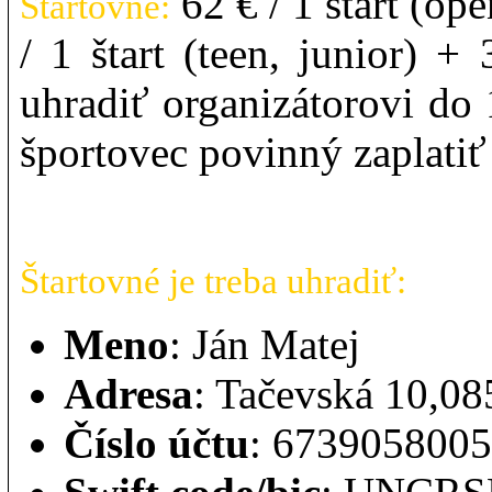
62 € / 1 štart (ope
Štartovné:
/ 1 štart (teen, junior) + 
uhradiť organizátorovi do
športovec povinný zaplatiť 
Štartovné je treba uhradiť:
Meno
: Ján Matej
Adresa
: Tačevská 10,08
Číslo účtu
: 6739058005