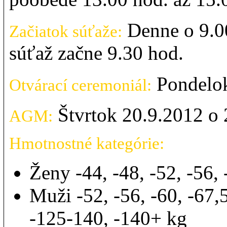
Denne o 9.0
Začiatok súťaže:
súťaž začne 9.30 hod.
Pondelok
Otvárací ceremoniál:
Štvrtok 20.9.2012 o 
AGM:
Hmotnostné kategórie:
Ženy -44, -48, -52, -56, 
Muži -52, -56, -60, -67,5
-125-140, -140+ kg