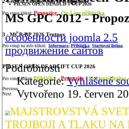
2 Central Europe Cup IPL Olomouc
PILSEN OPEN DEADLIFT CUP 2026
Propozice
On Line přihláška
Pro vstup klikni:
MS GPC 2012 - Propoz
особенности joomla 2.5
3 - MČR BP 2026 Trutnov
Pro vstup na info klikni:
Informace,
Přihláška
,
Startovní listina
продвижение сайтов
Podrobnosti
PILSEN OPEN DEADLIFT CUP 2026
Kategorie:
Vyhlášené so
Přihláška
-
Propozice
-
Startovní listina
Pro vstup klikni:
Previous
Vytvořeno 19. červen 2
Next
MAJSTROVSTVÁ SVET
TROJBOJI A TLAKU NA 