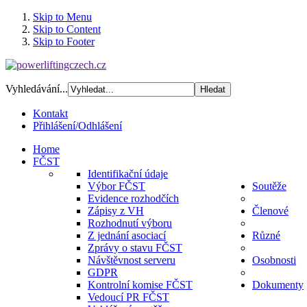
Skip to Menu
Skip to Content
Skip to Footer
Vyhledávání...
Kontakt
Přihlášení/Odhlášení
Home
FČST
Identifikační údaje
Výbor FČST
Soutěže
Evidence rozhodčích
Zápisy z VH
Členové
Rozhodnutí výboru
Z jednání asociací
Různé
Zprávy o stavu FČST
Návštěvnost serveru
Osobnosti
GDPR
Kontrolní komise FČST
Dokumenty
Vedoucí PR FČST