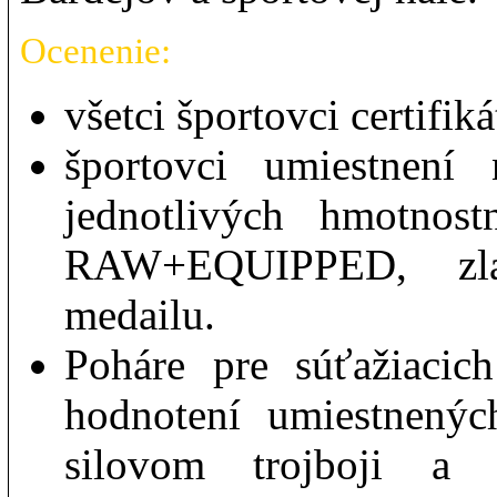
Ocenenie:
všetci športovci certifiká
športovci umiestnení
jednotlivých hmotnos
RAW+EQUIPPED, zlat
medailu.
Poháre pre súťažiaci
hodnotení umiestnenýc
silovom trojboji a