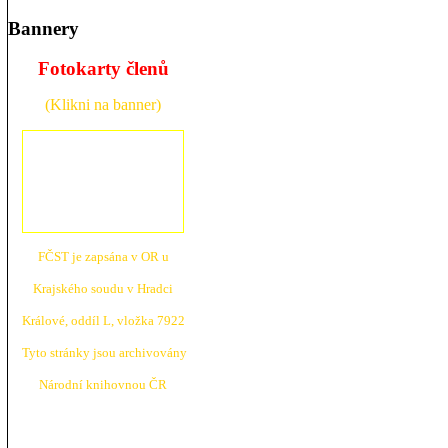
Bannery
Fotokarty členů
(Klikni na banner)
FČST je zapsána v OR u
Krajské
ho soudu v Hradci
Králové, oddíl L, vložka 7922
Tyto stránky jsou archivovány
N
árodní knihovnou ČR