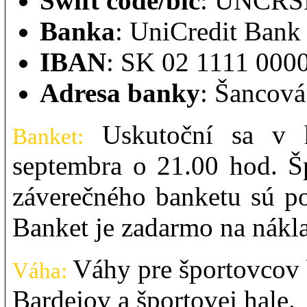
Swift code/bic
: UNCR
Banka
: UniCredit Bank
IBAN
: SK 02 1111 000
Adresa banky
: Šancová
Uskutoční sa v h
Banket:
septembra o 21.00 hod. Šp
záverečného banketu sú po
Banket je zadarmo na nákla
Váhy pre športovcov b
Váha:
Bardejov a športovej hale.