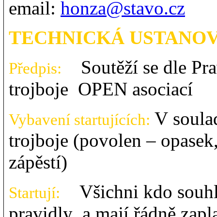
email:
honza@stavo.cz
TECHNICKÁ USTANOV
Soutěží se dle Prav
Předpis:
trojboje OPEN asociací
V soula
Vybavení startujících:
trojboje (povolen – opasek
zápěstí)
Všichni kdo souhla
Startují:
pravidly a mají řádně zapl