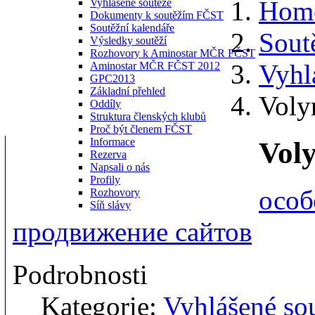
Hom
Vyhlášené soutěže
Dokumenty k soutěžím FČST
Soutěžní kalendáře
Sout
Výsledky soutěží
Rozhovory k Aminostar MČR FČST
Vyhl
Aminostar MČR FČST 2012
GPC2013
Základní přehled
Voly
Oddíly
Struktura členských klubů
Proč být členem FČST
Informace
Vol
Rezerva
Napsali o nás
Profily
особ
Rozhovory
Síň slávy
продвижение сайтов
Podrobnosti
Kategorie:
Vyhlášené so