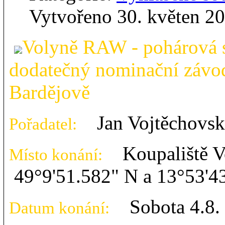
Vytvořeno 30. květen 2
Volyně RAW - pohárová s
dodatečný nominační závo
Bardějově
Jan Vojtěchovs
Pořadatel:
Koupaliště Vol
Místo konání:
49°9'51.582" N a 13°53'4
Sobota 4.8.
Datum konání: