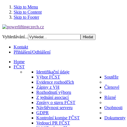
Skip to Menu
Skip to Content
Skip to Footer
Vyhledávání...
Kontakt
Přihlášení/Odhlášení
Home
FČST
Identifikační údaje
Výbor FČST
Soutěže
Evidence rozhodčích
Zápisy z VH
Členové
Rozhodnutí výboru
Z jednání asociací
Různé
Zprávy o stavu FČST
Návštěvnost serveru
Osobnosti
GDPR
Kontrolní komise FČST
Dokumenty
Vedoucí PR FČST