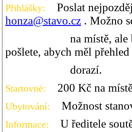
Poslat nejpozději
Přihlášky:
honza@stavo.cz
. Možno se
na místě, ale budu r
pošlete, abych měl přehled
dorazí.
200 Kč na místě
Startovné:
Možnost stanová
Ubytování:
U ředitele sout
Informace: