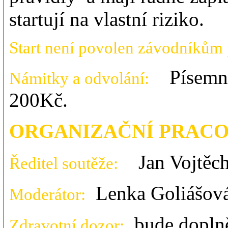
startují na vlastní riziko.
Start není povolen závodníkům
Písemně 
Námitky a odvolání:
200Kč.
ORGANIZAČNÍ PRACO
Jan Vojtěc
Ředitel soutěže:
Lenka Goliášov
Moderátor:
bude dopln
Zdravotní dozor: