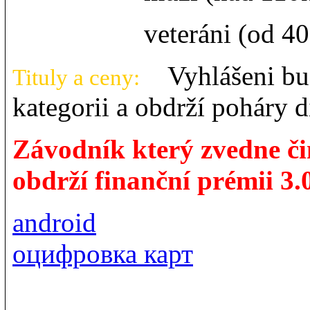
veteráni (od 40 l
Vyhlášeni budo
Tituly a ceny:
kategorii a obdrží poháry 
Závodník který zvedne či
obdrží finanční prémii 3.
android
оцифровка карт