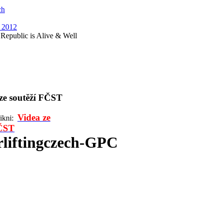
ch
2012
epublic is Alive & Well
 ze soutěží FČST
Videa ze
likni:
FČST
liftingczech-GPC