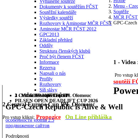
Home
Vyhlášené soutěže
Menu - Cze
Dokumenty k soutěžím FČST
Soutěže
Soutěžní kalendáře
MČR FČST 
Výsledky soutěží
GPC-Czech R
Rozhovory k Aminostar MČR FČST
Aminostar MČR FČST 2012
GPC2013
Základní přehled
Oddíly
Struktura členských klubů
Proč být členem FČST
1 - Videa
Informace
Rezerva
Napsali o nás
Pro vstup k
Profily
soutěží 
Rozhovory
Power
Síň slávy
1 - Videa ze soutěží FČST
2 Central Europe Cup IPL Olomouc
3 - MČR BP 2026 Trutnov
PILSEN OPEN DEADLIFT CUP 2026
2 Central Europe Cup IPL Olomouc
GPC-Czech Republic is Alive & Well
Propozice
On Line přihláška
Pro vstup klikni:
особенности joomla 2.5
продвижение сайтов
Podrobnosti