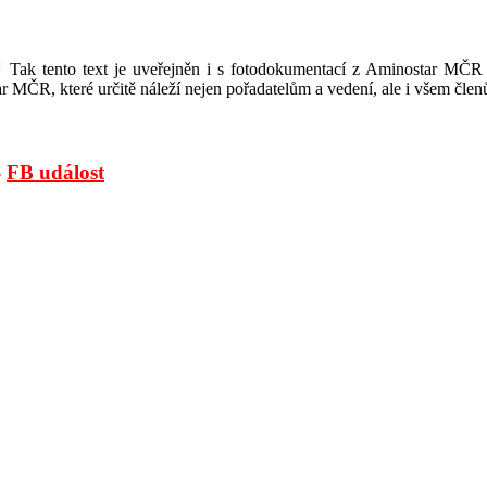
"
Tak tento text je uveřejněn i s fotodokumentací z Aminostar MČR 
ČR, které určitě náleží nejen pořadatelům a vedení, ale i všem členů
-
FB událost