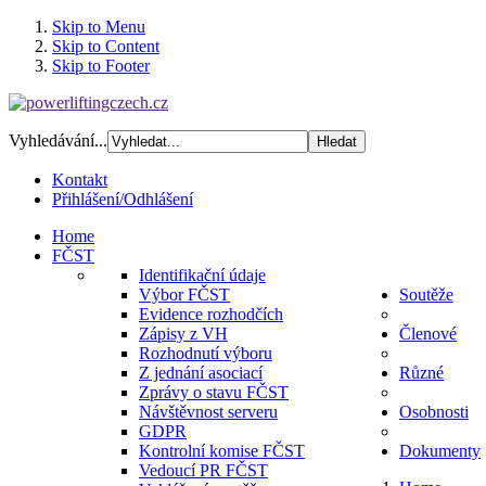
Skip to Menu
Skip to Content
Skip to Footer
Vyhledávání...
Kontakt
Přihlášení/Odhlášení
Home
FČST
Identifikační údaje
Výbor FČST
Soutěže
Evidence rozhodčích
Zápisy z VH
Členové
Rozhodnutí výboru
Z jednání asociací
Různé
Zprávy o stavu FČST
Návštěvnost serveru
Osobnosti
GDPR
Kontrolní komise FČST
Dokumenty
Vedoucí PR FČST