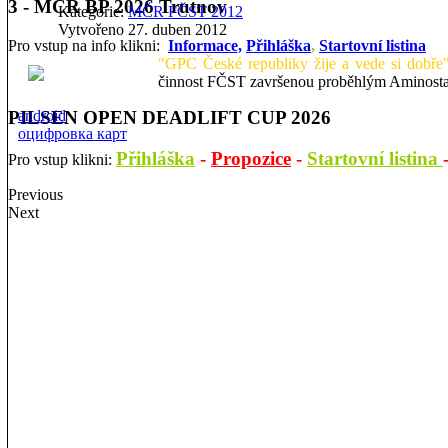
3 - MČR BP 2026 Trutnov
Kategorie:
MČR FČST 2012
Vytvořeno 27. duben 2012
Pro vstup na info klikni:
Informace,
Přihláška
,
Startovní listina
"GPC České republiky žije a vede si dobře
činnost FČST završenou proběhlým Aminostar M
android
PILSEN OPEN DEADLIFT CUP 2026
оцифровка карт
Přihláška
-
Propozice
-
Startovní listina
Pro vstup klikni:
Previous
Next